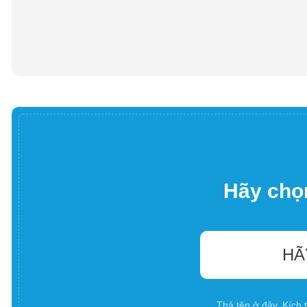
Hãy chọn
HÃ
Thả tệp ở đây. Kích