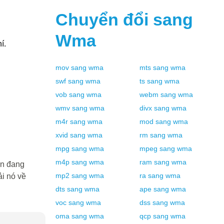
Chuyển đổi sang
Wma
́.
mov
sang
wma
mts
sang
wma
swf
sang
wma
ts
sang
wma
vob
sang
wma
webm
sang
wma
wmv
sang
wma
divx
sang
wma
m4r
sang
wma
mod
sang
wma
xvid
sang
wma
rm
sang
wma
mpg
sang
wma
mpeg
sang
wma
m4p
sang
wma
ram
sang
wma
ạn đang
mp2
sang
wma
ra
sang
wma
i nó về
dts
sang
wma
ape
sang
wma
voc
sang
wma
dss
sang
wma
oma
sang
wma
qcp
sang
wma