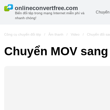
Chuyển 
Biến đổi tệp trong mạng Internet miễn phí và
nhanh chóng!
Ta
đô
Hi
Công cụ chuyển đổi tệp
/
Âm thanh
/
Video
/
Chuyển đổi s
đô
Â
Chuyển MOV san
ch
Sá
Lư
đô
Vi
đô
t