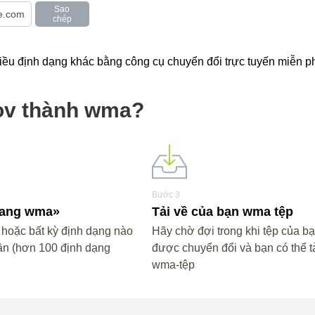
Sao
chép
u định dạng khác bằng công cụ chuyển đổi trực tuyến miễn phi
ov thành wma?
Bước 3
«sang wma»
Tải về của bạn wma tệp
oặc bất kỳ định dạng nào
Hãy chờ đợi trong khi tệp của b
ần (hơn 100 định dạng
được chuyển đổi và bạn có thể tả
wma-tệp