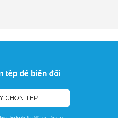
 tệp để biến đổi
Y CHỌN TỆP
 thước tệp tối đa 100 MB hoặc
Đăng ký