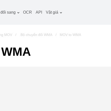
đổi sang
OCR
API
Vật giá
̀i liệu công cụ chuyển
Kế hoạch thuế quan
̉i
Gói OCR
̀nh ảnh công cụ chuyển
ang MOV
/
.Bộ chuyển đổi WMA
/
MOV to WMA
̉i
m thanh công cụ
g WMA
uyển đổi
ch công cụ chuyển đổi
u trữ công cụ chuyển
̉i
deo công cụ chuyển
̉i
rang web-ảnh chụp