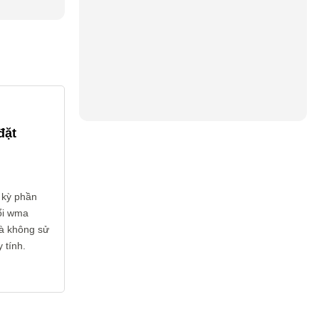
đặt
 kỳ phần
ổi wma
và không sử
 tính.