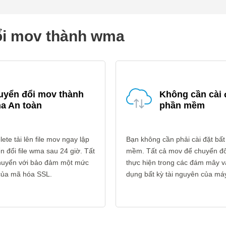
đổi mov thành wma
uyển đổi mov thành
Không cần cài 
a An toàn
phần mềm
ete tải lên file mov ngay lập
Bạn không cần phải cài đặt bất
n đổi file wma sau 24 giờ. Tất
mềm. Tất cả mov để chuyển đ
 chuyển với bảo đảm một mức
thực hiện trong các đám mây 
 của mã hóa SSL.
dụng bất kỳ tài nguyên của máy