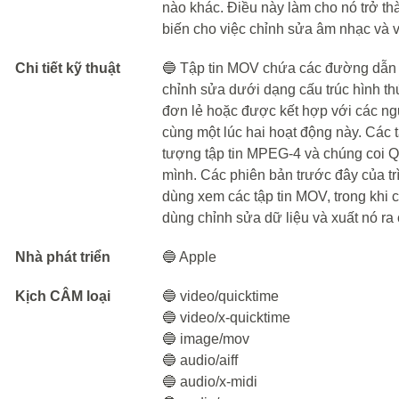
nào khác. Điều này làm cho nó trở thà
biến cho việc chỉnh sửa âm nhạc và v
Chi tiết kỹ thuật
🔵 Tập tin MOV chứa các đường dẫn c
chỉnh sửa dưới dạng cấu trúc hình th
đơn lẻ hoặc được kết hợp với các ng
cùng một lúc hai hoạt động này. Các
tượng tập tin MPEG-4 và chúng coi Qu
mình. Các phiên bản trước đây của t
dùng xem các tập tin MOV, trong khi
dùng chỉnh sửa dữ liệu và xuất nó ra
Nhà phát triển
🔵 Apple
Kịch CÂM loại
🔵 video/quicktime
🔵 video/x-quicktime
🔵 image/mov
🔵 audio/aiff
🔵 audio/x-midi