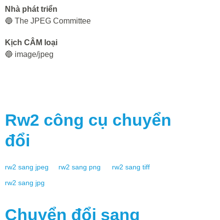
Nhà phát triển
🔵 The JPEG Committee
Kịch CÂM loại
🔵 image/jpeg
Rw2
công cụ chuyển
đổi
rw2
sang
jpeg
rw2
sang
png
rw2
sang
tiff
rw2
sang
jpg
Chuyển đổi sang