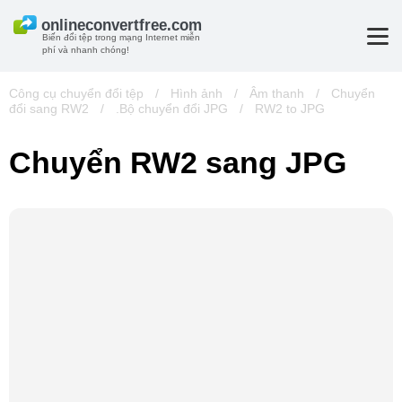
Biến đổi tệp trong mạng Internet miễn
phí và nhanh chóng!
Công cụ chuyển đổi tệp
/
Hình ảnh
/
Âm thanh
/
Chuyển
đổi sang RW2
/
.Bộ chuyển đổi JPG
/
RW2 to JPG
Chuyển RW2 sang JPG