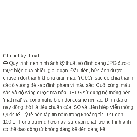
Chi tiết kỹ thuật
🔵 Quy trình nén hình ảnh kỹ thuật số định dạng JPG được
thực hiện qua nhiều giai đoạn. Đầu tiên, bức ảnh được
chuyển đổi thành không gian màu YCbCr, sau đó chia thành
các ô vuông để xác định phạm vi màu sắc. Cuối cùng, màu
sắc và độ sáng được mã hóa. JPEG sử dụng hệ thống nén
'mất mát' và công nghệ biến đổi cosine rời rạc. Định dạng
này đồng thời là tiêu chuẩn của ISO và Liên hiệp Viễn thông
Quốc tế. Tỷ lệ nén tập tin nằm trong khoảng từ 10:1 đến
100:1. Trong trường hợp này, sự giảm chất lượng hình ảnh
có thể dao động từ không đáng kể đến đáng kể.