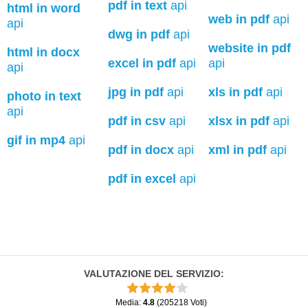
pdf in text
api
html in word
web in pdf
api
api
dwg in pdf
api
website in pdf
html in docx
excel in pdf
api
api
api
jpg in pdf
api
xls in pdf
api
photo in text
api
pdf in csv
api
xlsx in pdf
api
gif in mp4
api
pdf in docx
api
xml in pdf
api
pdf in excel
api
VALUTAZIONE DEL SERVIZIO
:
Media
:
4.8
(
205218
Voti
)