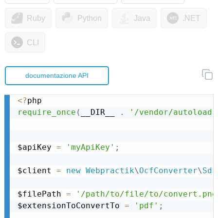
Ruby
Python
Java
.NET
CLI
documentazione API
<
?
require_once
(
__DIR__ 
.
'/vendor/autoload.
$apiKey 
=
'myApiKey'
;
$client 
=
new
Webpractik
\
OcfConverter
\
Sdk
$filePath 
=
'/path/to/file/to/convert.png
$extensionToConvertTo 
=
'pdf'
;