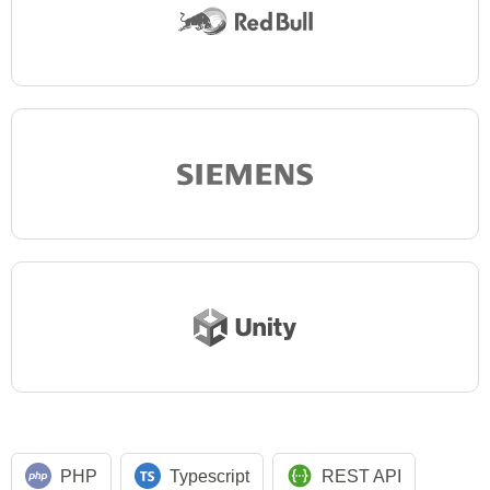
PHP
Typescript
REST API