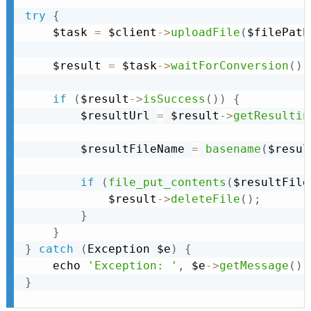
try
{
    $task 
=
 $client
-
>
uploadFile
(
$filePath
    $result 
=
 $task
-
>
waitForConversion
(
)
;
if
(
$result
-
>
isSuccess
(
)
)
{
        $resultUrl 
=
 $result
-
>
getResultin
        $resultFileName 
=
basename
(
$resul
if
(
file_put_contents
(
$resultFile
            $result
-
>
deleteFile
(
)
;
}
}
}
catch
(
Exception
 $e
)
{
    echo 
'Exception: '
,
 $e
-
>
getMessage
(
)
,
}