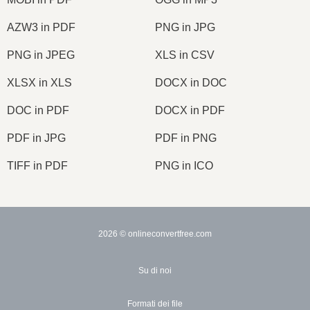
AZW3 in PDF
PNG in JPG
PNG in JPEG
XLS in CSV
XLSX in XLS
DOCX in DOC
DOC in PDF
DOCX in PDF
PDF in JPG
PDF in PNG
TIFF in PDF
PNG in ICO
2026
© onlineconvertfree.com
Su di noi
Formati dei file