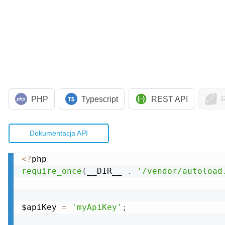
PHP
Typescript
REST API
Dokumentacja API
<
?
require_once
(
__DIR__ 
.
'/vendor/autoload
$apiKey 
=
'myApiKey'
;