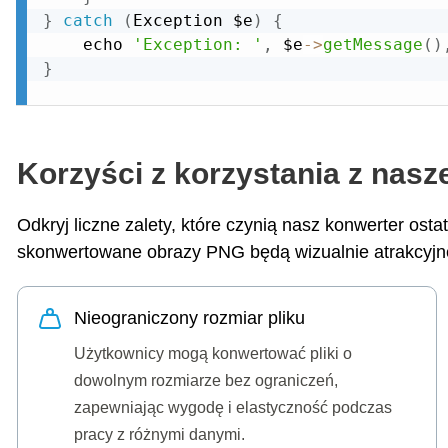
}
catch
(
Exception
 $e
)
{
    echo 
'Exception: '
,
 $e
-
>
getMessage
(
)
}
Korzyści z korzystania z nasz
Odkryj liczne zalety, które czynią nasz konwerter o
skonwertowane obrazy PNG będą wizualnie atrakcyjne
Nieograniczony rozmiar pliku
Użytkownicy mogą konwertować pliki o
dowolnym rozmiarze bez ograniczeń,
zapewniając wygodę i elastyczność podczas
pracy z różnymi danymi.