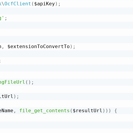
k
\
OcfClient
(
$apiKey
)
;
g'
;
h
,
 $extensionToConvertTo
)
;
;
ngFileUrl
(
)
;
ltUrl
)
;
eName
,
file_get_contents
(
$resultUrl
)
)
)
{