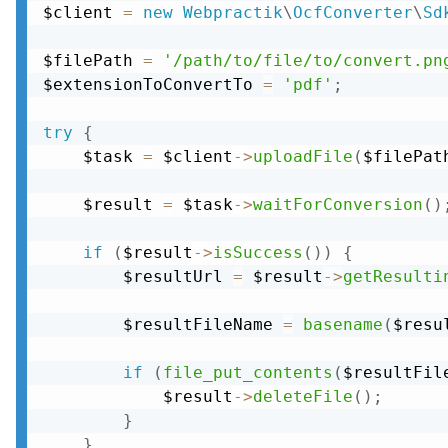
$client 
=
new
Webpractik
\
OcfConverter
\
Sd
$filePath 
=
'/path/to/file/to/convert.pn
$extensionToConvertTo 
=
'pdf'
;
try
{
    $task 
=
 $client
-
>
uploadFile
(
$filePat
    $result 
=
 $task
-
>
waitForConversion
(
)
if
(
$result
-
>
isSuccess
(
)
)
{
        $resultUrl 
=
 $result
-
>
getResulti
        $resultFileName 
=
basename
(
$resu
if
(
file_put_contents
(
$resultFil
            $result
-
>
deleteFile
(
)
;
}
}