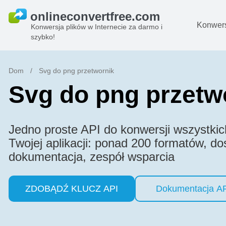
Konwers
Konwersja plików w Internecie za darmo i
szybko!
D
O
Dom
/
Svg do png przetwornik
Svg do png przetw
Pl
B
Jedno proste API do konwersji wszystkic
A
Twojej aplikacji: ponad 200 formatów, d
Pl
dokumentacja, zespół wsparcia
s
e
ZDOBĄDŹ KLUCZ API
Dokumentacja A