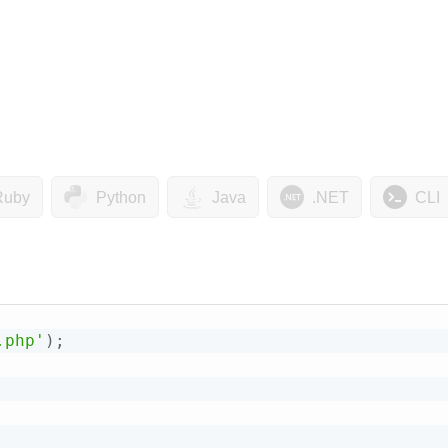
Ruby
Python
Java
.NET
CLI
.php'
)
;