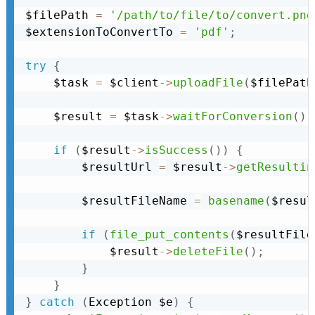
$filePath 
=
'/path/to/file/to/convert.png
$extensionToConvertTo 
=
'pdf'
;
try
{
    $task 
=
 $client
-
>
uploadFile
(
$filePath
    $result 
=
 $task
-
>
waitForConversion
(
)
;
if
(
$result
-
>
isSuccess
(
)
)
{
        $resultUrl 
=
 $result
-
>
getResultin
        $resultFileName 
=
basename
(
$resul
if
(
file_put_contents
(
$resultFile
            $result
-
>
deleteFile
(
)
;
}
}
}
catch
(
Exception
 $e
)
{