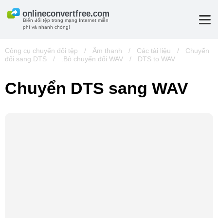
Biến đổi tệp trong mạng Internet miễn
phí và nhanh chóng!
Công cụ chuyển đổi tệp
/
Âm thanh
/
Các tài liệu
/
Chuyển
đổi sang DTS
/
.Bộ chuyển đổi WAV
/
DTS to WAV
Chuyển DTS sang WAV