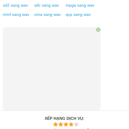
sd2
sang
wav
aifc
sang
wav
mpga
sang
wav
mmf
sang
wav
oma
sang
wav
qcp
sang
wav
XẾP HẠNG DỊCH VỤ
: