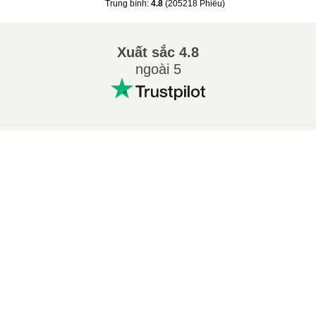
Trung bình
:
4.8
(
205218
Phiếu
)
Xuất sắc
4.8
ngoài 5
Các chuyển đổi phổ biến
:
×
Сhuyển 7Z sang ZIP
Сhuyển WAV sang MP3
Now Playing
Сhuyển M4A sang MP3
Сhuyển EPUB sang PDF
Play Video
Сhuyển EPUB sang MOBI
Сhuyển WMA sang MP3
×
🎧 Cách chuyển đổi MP4 sang WAV trực tuyến – Miễn phí & Không cần ứng dụng
Сhuyển RAR sang ZIP
Сhuyển MP3 sang OGG
Сhuyển M4A sang WAV
Сhuyển AIFF sang MP3