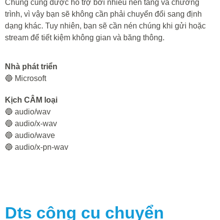
Chúng cũng được hỗ trợ bởi nhiều nền tảng và chương
trình, vì vậy bạn sẽ không cần phải chuyển đổi sang định
dạng khác. Tuy nhiên, bạn sẽ cần nén chúng khi gửi hoặc
stream để tiết kiệm không gian và băng thông.
Nhà phát triển
🔵 Microsoft
Kịch CÂM loại
🔵 audio/wav
🔵 audio/x-wav
🔵 audio/wave
🔵 audio/x-pn-wav
Dts
công cụ chuyển