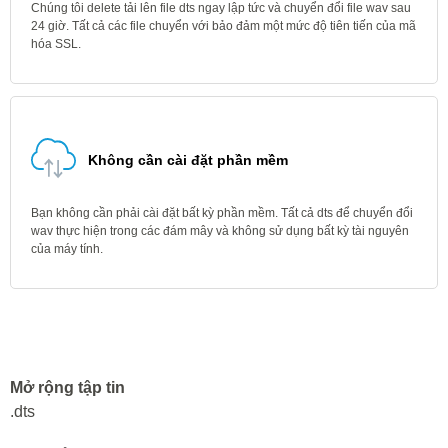
Chúng tôi delete tải lên file dts ngay lập tức và chuyển đổi file wav sau
24 giờ. Tất cả các file chuyển với bảo đảm một mức độ tiên tiến của mã
hóa SSL.
Không cần cài đặt phần mềm
Bạn không cần phải cài đặt bất kỳ phần mềm. Tất cả dts để chuyển đổi
wav thực hiện trong các đám mây và không sử dụng bất kỳ tài nguyên
của máy tính.
Mở rộng tập tin
.dts