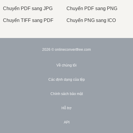
Сhuyển PDF sang JPG
Сhuyển PDF sang PNG
Сhuyển TIFF sang PDF
Сhuyển PNG sang ICO
2026
© onlineconvertfree.com
Về chúng tôi
Các định dạng của tệp
Chính sách bảo mật
Hỗ trợ
API