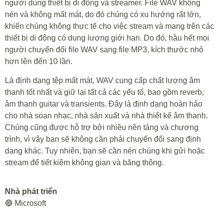
người dùng thiết bị di động và streamer. File WAV không
nén và không mất mát, do đó chúng có xu hướng rất lớn,
khiến chúng không thực tế cho việc stream và mang trên các
thiết bị di động có dung lượng giới hạn. Do đó, hầu hết mọi
người chuyển đổi file WAV sang file MP3, kích thước nhỏ
hơn lên đến 10 lần.
Là định dạng tệp mất mát, WAV cung cấp chất lượng âm
thanh tốt nhất và giữ lại tất cả các yếu tố, bao gồm reverb,
âm thanh guitar và transients. Đây là định dạng hoàn hảo
cho nhà soạn nhạc, nhà sản xuất và nhà thiết kế âm thanh.
Chúng cũng được hỗ trợ bởi nhiều nền tảng và chương
trình, vì vậy bạn sẽ không cần phải chuyển đổi sang định
dạng khác. Tuy nhiên, bạn sẽ cần nén chúng khi gửi hoặc
stream để tiết kiệm không gian và băng thông.
Nhà phát triển
🔵 Microsoft