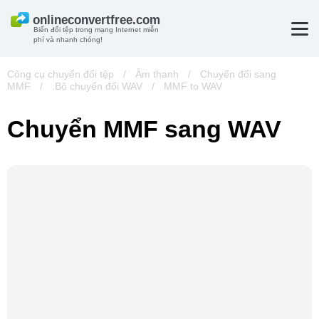
Biến đổi tệp trong mạng Internet miễn
phí và nhanh chóng!
Công cụ chuyển đổi tệp
/
Âm thanh
/
Chuyển đổi sang
MMF
/
.Bộ chuyển đổi WAV
/
MMF to WAV
Chuyển MMF sang WAV