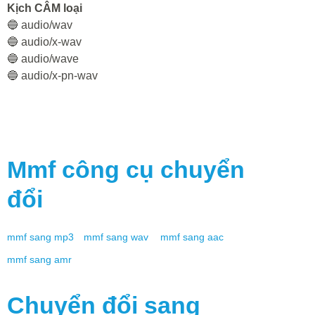
Kịch CÂM loại
🔵 audio/wav
🔵 audio/x-wav
🔵 audio/wave
🔵 audio/x-pn-wav
Mmf
công cụ chuyển
đổi
mmf
sang
mp3
mmf
sang
wav
mmf
sang
aac
mmf
sang
amr
Chuyển đổi sang