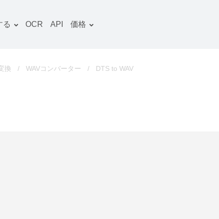
する
OCR
API
価格
料金プラン
文書 コンバーター
OCRパッケージ
画像 コンバーター
変換
/
WAVコンバーター
/
DTS to WAV
音声 コンバーター
ooks コンバーター
ファイルアーカイブ コン
バーター
動画 コンバーター
ウェブサイト-スクリーン
ショット