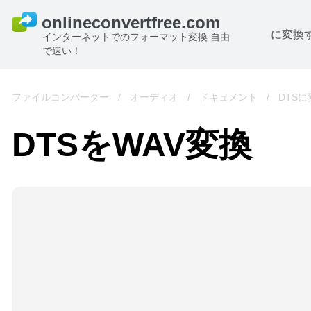
に変換
インターネットでのフォーマット変換 自由
で速い！
ファイルコンバーター
/
オーディオ
/
ドキュメント
/
DTSに
DTSをWAV変換
B