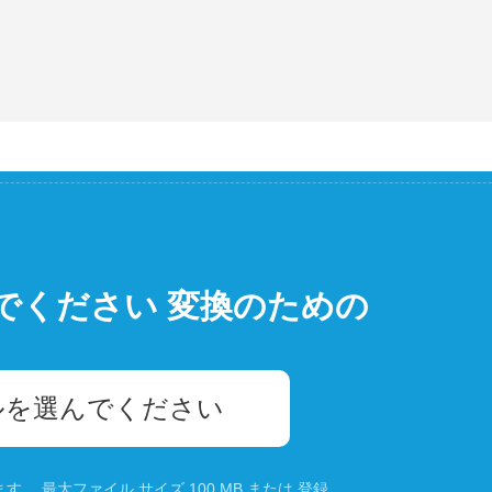
でください 変換のための
ルを選んでください
。 最大ファイル サイズ 100 MB または
登録