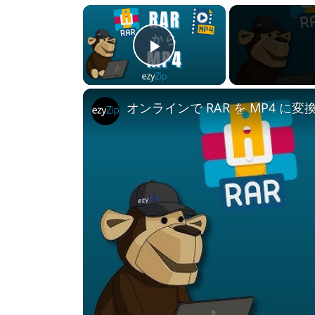
×
Play Video
オンラインで RAR を MP4 に