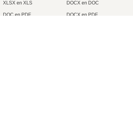
XLSX en XLS
DOCX en DOC
DOC en PDF
DOCX en PDF
PDF en JPG
PDF en PNG
TIFF en PDF
PNG en ICO
2026
© onlineconvertfree.com
En savoir plus sur nous
Format de fichier
Politique de sécurité
Assistance