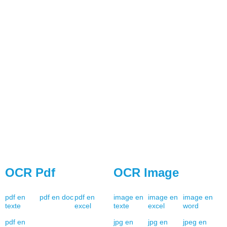
OCR Pdf
OCR Image
pdf en
pdf en doc
pdf en
image en
image en
image en
texte
excel
texte
excel
word
pdf en
jpg en
jpg en
jpeg en