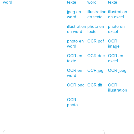
word
texte
word
texte
jpeg en
illustration
illustration
word
en texte
en excel
illustration
photo en
photo en
en word
texte
excel
photo en
OCR pdf
OCR
word
image
OCR en
OCR doc
OCR en
texte
excel
OCR en
OCR jpg
OCR jpeg
word
OCR png
OCR tiff
OCR
illustration
OCR
photo