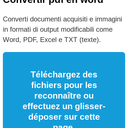
Converti documenti acquisiti e immagini
in formati di output modificabili come
Word, PDF, Excel e TXT (texte).
Téléchargez des
fichiers pour les
reconnaître ou
effectuez un glisser-
déposer sur cette
page.