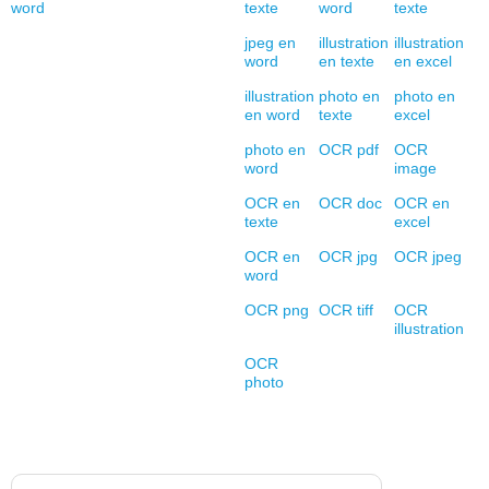
word
texte
word
texte
jpeg en
illustration
illustration
word
en texte
en excel
illustration
photo en
photo en
en word
texte
excel
photo en
OCR pdf
OCR
word
image
OCR en
OCR doc
OCR en
texte
excel
OCR en
OCR jpg
OCR jpeg
word
OCR png
OCR tiff
OCR
illustration
OCR
photo