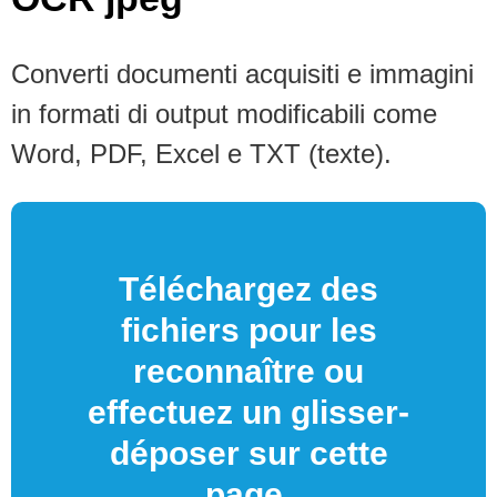
Converti documenti acquisiti e immagini
in formati di output modificabili come
Word, PDF, Excel e TXT (texte).
Téléchargez des
fichiers pour les
reconnaître ou
effectuez un glisser-
déposer sur cette
page.