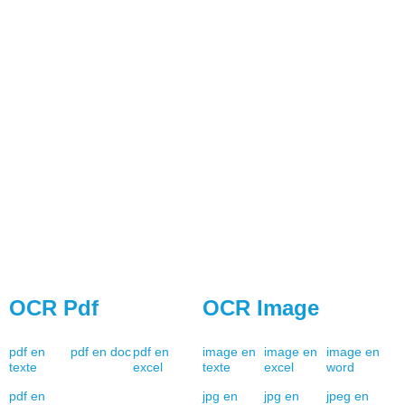
OCR Pdf
OCR Image
pdf en
pdf en doc
pdf en
image en
image en
image en
texte
excel
texte
excel
word
pdf en
jpg en
jpg en
jpeg en