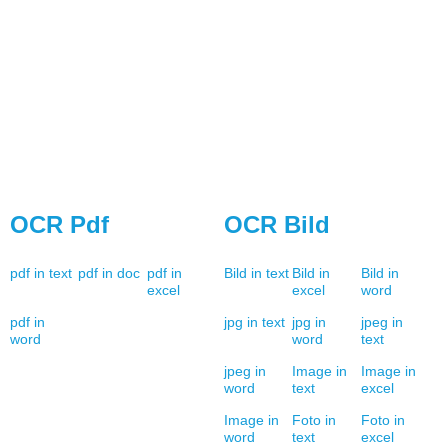
OCR Pdf
OCR Bild
pdf in text
pdf in doc
pdf in
Bild in text
Bild in
Bild in
excel
excel
word
pdf in
jpg in text
jpg in
jpeg in
word
word
text
jpeg in
Image in
Image in
word
text
excel
Image in
Foto in
Foto in
word
text
excel