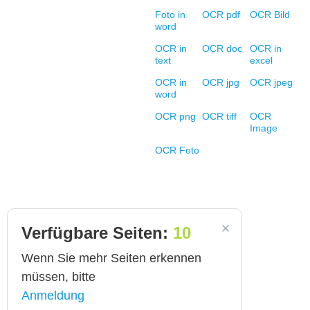
Foto in
OCR pdf
OCR Bild
word
OCR in
OCR doc
OCR in
text
excel
OCR in
OCR jpg
OCR jpeg
word
OCR png
OCR tiff
OCR
Image
OCR Foto
Verfügbare Seiten:
10
Wenn Sie mehr Seiten erkennen
müssen, bitte
Anmeldung