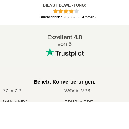
DIENST BEWERTUNG
:
Durchschnitt
:
4.8
(
205218
Stimmen
)
Exzellent
4.8
von 5
Beliebt Konvertierungen
:
7Z in ZIP
WAV in MP3
M4A in MP3
EPUB in PDF
EPUB in MOBI
WMA in MP3
RAR in ZIP
MP3 in OGG