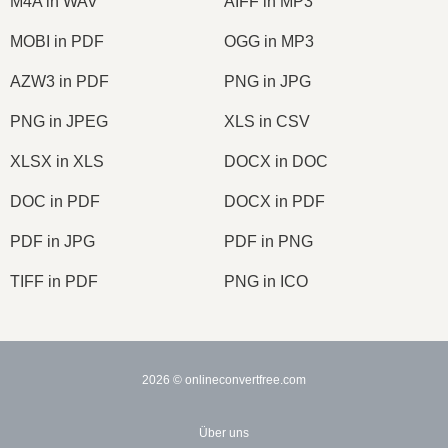
M4A in WAV
AIFF in MP3
MOBI in PDF
OGG in MP3
AZW3 in PDF
PNG in JPG
PNG in JPEG
XLS in CSV
XLSX in XLS
DOCX in DOC
DOC in PDF
DOCX in PDF
PDF in JPG
PDF in PNG
TIFF in PDF
PNG in ICO
2026
© onlineconvertfree.com
Über uns