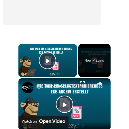
×
Now Playing
Play Video
×
📦 Selbstextrahierendes EXE-Archiv Kostenlos Erstellen | Keine Softwareinstallation Erforderlich
Play
Watch on