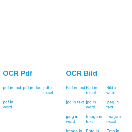
OCR Pdf
OCR Bild
pdf in text
pdf in doc
pdf in
Bild in text
Bild in
Bild in
excel
excel
word
pdf in
jpg in text
jpg in
jpeg in
word
word
text
jpeg in
Image in
Image in
word
text
excel
Image in
Foto in
Foto in