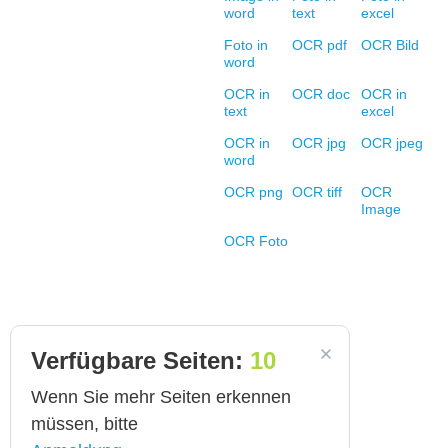
word
text
excel
Foto in
OCR pdf
OCR Bild
word
OCR in
OCR doc
OCR in
text
excel
OCR in
OCR jpg
OCR jpeg
word
OCR png
OCR tiff
OCR
Image
OCR Foto
Verfügbare Seiten:
10
Wenn Sie mehr Seiten erkennen
müssen, bitte