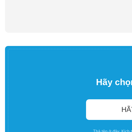
Hãy chọn
HÃ
Thả tệp ở đây. Kích