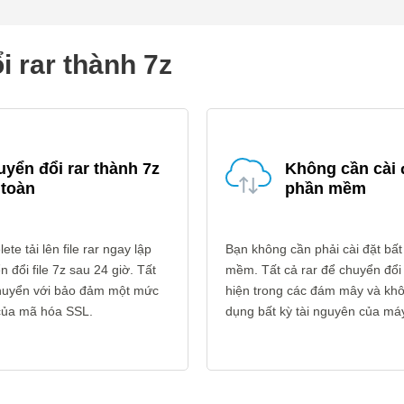
i rar thành 7z
yển đổi rar thành 7z
Không cần cài 
 toàn
phần mềm
ete tải lên file rar ngay lập
Bạn không cần phải cài đặt bất
n đổi file 7z sau 24 giờ. Tất
mềm. Tất cả rar để chuyển đổi
 chuyển với bảo đảm một mức
hiện trong các đám mây và kh
 của mã hóa SSL.
dụng bất kỳ tài nguyên của máy