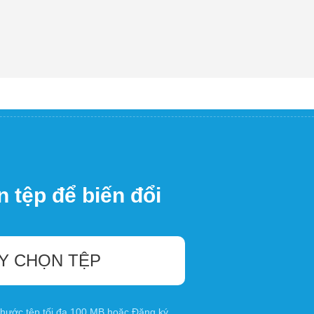
 tệp để biến đổi
Y CHỌN TỆP
 thước tệp tối đa 100 MB hoặc
Đăng ký