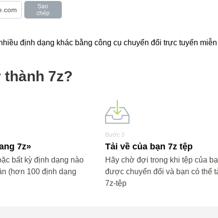
Sao
chép
nhiều định dạng khác bằng công cụ chuyển đổi trực tuyến miễn 
r thành 7z?
Bước 3
sang 7z»
Tải về của bạn 7z tệp
̣c bất kỳ định dạng nào
Hãy chờ đợi trong khi tệp của b
ần (hơn 100 định dạng
được chuyển đổi và bạn có thể tả
7z-tệp