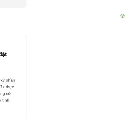
đặt
 kỳ phần
 7z thực
ông sử
 tính.