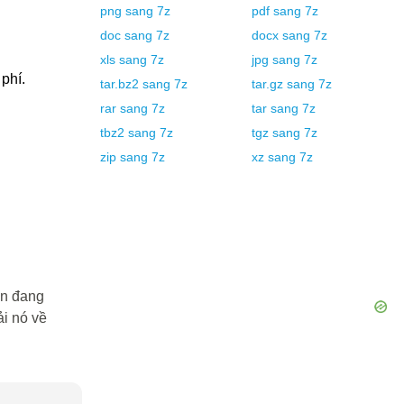
png
sang
7z
pdf
sang
7z
doc
sang
7z
docx
sang
7z
xls
sang
7z
jpg
sang
7z
phí.
tar.bz2
sang
7z
tar.gz
sang
7z
rar
sang
7z
tar
sang
7z
tbz2
sang
7z
tgz
sang
7z
zip
sang
7z
xz
sang
7z
ạn đang
i nó về