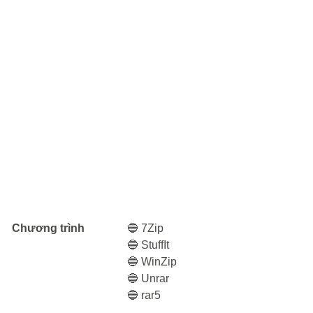
Chương trình
🔵 7Zip
🔵 StuffIt
🔵 WinZip
🔵 Unrar
🔵 rar5