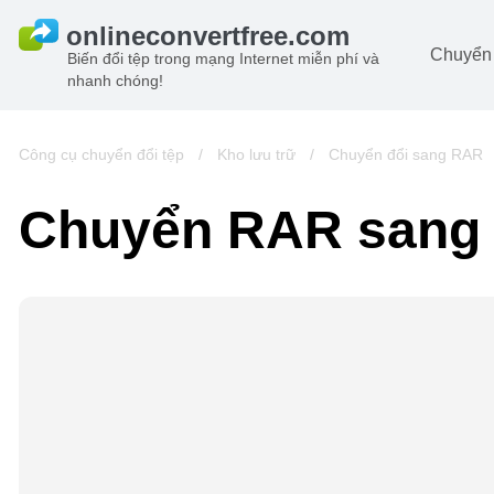
Chuyển 
Biến đổi tệp trong mạng Internet miễn phí và
nhanh chóng!
Ta
đô
Hi
Công cụ chuyển đổi tệp
/
Kho lưu trữ
/
Chuyển đổi sang RAR
đô
Â
Chuyển RAR sang
ch
Sá
Lư
đô
Vi
đô
t