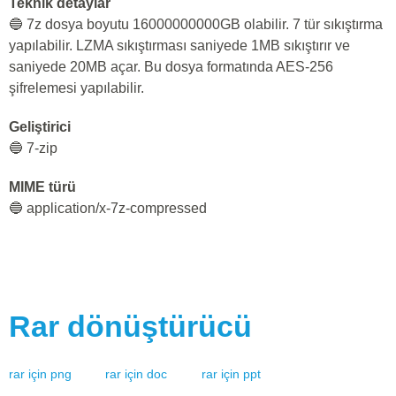
Teknik detaylar
🔵 7z dosya boyutu 16000000000GB olabilir. 7 tür sıkıştırma
yapılabilir. LZMA sıkıştırması saniyede 1MB sıkıştırır ve
saniyede 20MB açar. Bu dosya formatında AES-256
şifrelemesi yapılabilir.
Geliştirici
🔵 7-zip
MIME türü
🔵 application/x-7z-compressed
Rar
dönüştürücü
rar
için
png
rar
için
doc
rar
için
ppt