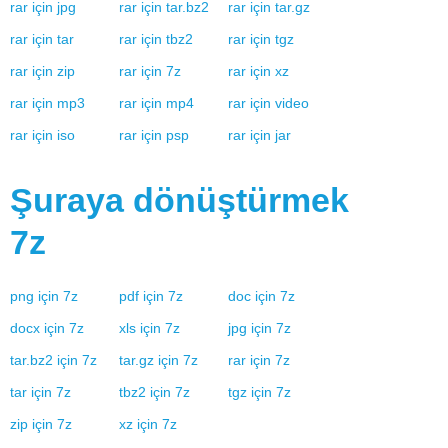
rar
için
jpg
rar
için
tar.bz2
rar
için
tar.gz
rar
için
tar
rar
için
tbz2
rar
için
tgz
rar
için
zip
rar
için
7z
rar
için
xz
rar
için
mp3
rar
için
mp4
rar
için
video
rar
için
iso
rar
için
psp
rar
için
jar
Şuraya dönüştürmek
7z
png
için
7z
pdf
için
7z
doc
için
7z
docx
için
7z
xls
için
7z
jpg
için
7z
tar.bz2
için
7z
tar.gz
için
7z
rar
için
7z
tar
için
7z
tbz2
için
7z
tgz
için
7z
zip
için
7z
xz
için
7z