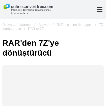
İnternette dosyaların dönüştürülmesi
ücretsiz ve hızlı!
Dosya dönüştürücü
/
Arşivler
/
RAR biçimine dönüştür
/
7Z
dönüştürücü
/
RAR to 7Z
RAR'den 7Z'ye
dönüştürücü