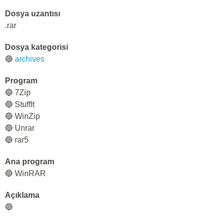
Dosya uzantısı
.rar
Dosya kategorisi
🔵
archives
Program
🔵 7Zip
🔵 StuffIt
🔵 WinZip
🔵 Unrar
🔵 rar5
Ana program
🔵 WinRAR
Açıklama
🔵