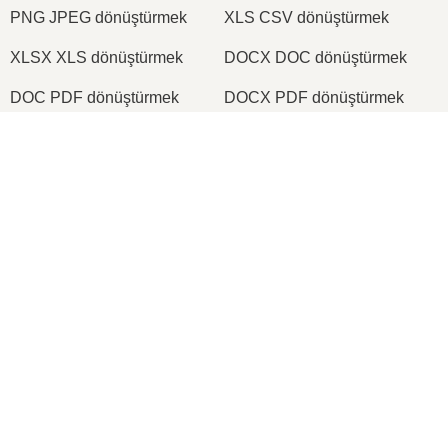
PNG JPEG dönüştürmek
XLS CSV dönüştürmek
XLSX XLS dönüştürmek
DOCX DOC dönüştürmek
DOC PDF dönüştürmek
DOCX PDF dönüştürmek
PDF JPG dönüştürmek
PDF PNG dönüştürmek
×
TIFF PDF dönüştürmek
PNG ICO dönüştürmek
×
2026
© onlineconvertfree.com
📦 Yazılım Kullanmadan Ücretsiz 7Z Arşivleri Nasıl Oluşturulur | Maksimum Sıkıştırma
Hakkımızda
Dosya biçimleri
Güvenlik politikası
Watch on