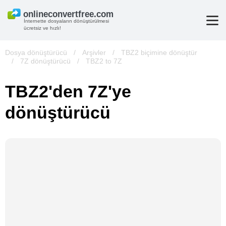
İnternette dosyaların dönüştürülmesi
ücretsiz ve hızlı!
Dosya dönüştürücü
/
Arşivler
/
TBZ2 biçimine dönüştür
/
7Z dönüştürücü
/
TBZ2 to 7Z
TBZ2'den 7Z'ye
dönüştürücü