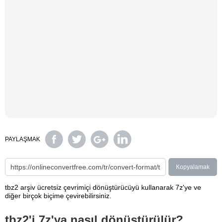
PAYLAŞMAK
Kopyalamak
tbz2 arşiv ücretsiz çevrimiçi dönüştürücüyü kullanarak 7z'ye ve
diğer birçok biçime çevirebilirsiniz.
tbz2'i 7z'ya nasıl dönüştürülür?