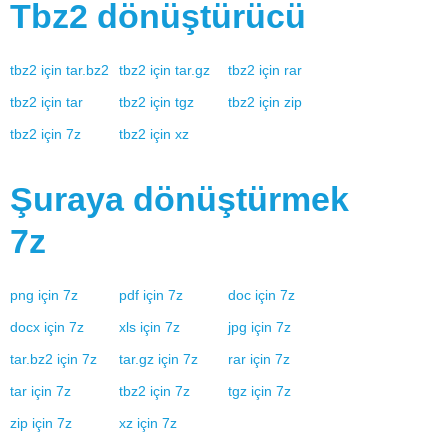
Tbz2
dönüştürücü
tbz2
için
tar.bz2
tbz2
için
tar.gz
tbz2
için
rar
tbz2
için
tar
tbz2
için
tgz
tbz2
için
zip
tbz2
için
7z
tbz2
için
xz
Şuraya dönüştürmek
7z
png
için
7z
pdf
için
7z
doc
için
7z
docx
için
7z
xls
için
7z
jpg
için
7z
tar.bz2
için
7z
tar.gz
için
7z
rar
için
7z
tar
için
7z
tbz2
için
7z
tgz
için
7z
zip
için
7z
xz
için
7z