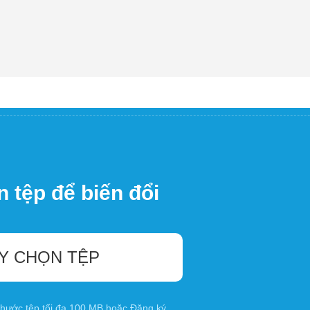
 tệp để biến đổi
Y CHỌN TỆP
 thước tệp tối đa 100 MB hoặc
Đăng ký