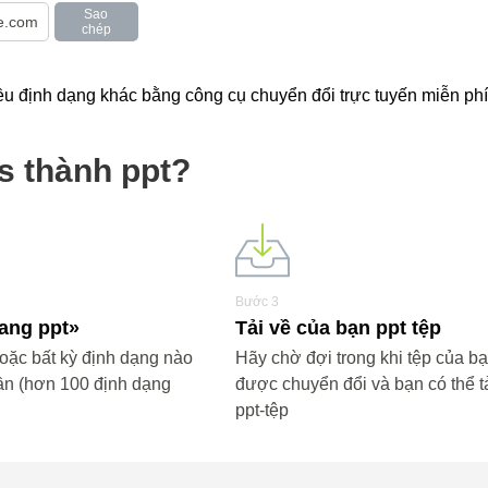
Sao
chép
̀u định dạng khác bằng công cụ chuyển đổi trực tuyến miễn phí
s thành ppt?
Bước 3
sang ppt»
Tải về của bạn ppt tệp
ặc bất kỳ định dạng nào
Hãy chờ đợi trong khi tệp của b
ần (hơn 100 định dạng
được chuyển đổi và bạn có thể tả
ppt-tệp