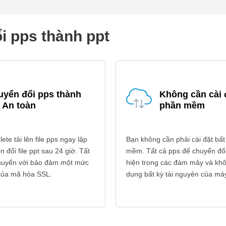
i pps thành ppt
uyển đổi pps thành
Không cần cài 
 An toàn
phần mềm
ete tải lên file pps ngay lập
Bạn không cần phải cài đặt bất
 đổi file ppt sau 24 giờ. Tất
mềm. Tất cả pps để chuyển đổi
 chuyển với bảo đảm một mức
hiện trong các đám mây và kh
 của mã hóa SSL.
dụng bất kỳ tài nguyên của máy