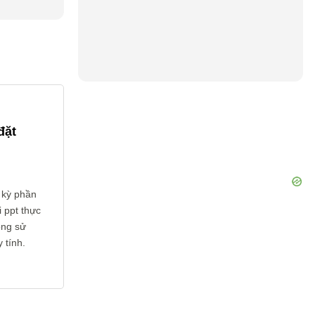
đặt
 kỳ phần
 ppt thực
ông sử
 tính.