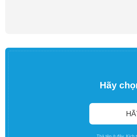
Hãy chọn
HÃ
Thả tệp ở đây. Kích