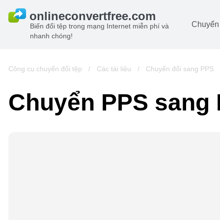
Chuyển 
Biến đổi tệp trong mạng Internet miễn phí và
nhanh chóng!
Ta
đô
Hi
Công cụ chuyển đổi tệp
/
Các tài liệu
/
Chuyển đổi sang PPS
đô
Â
Chuyển PPS sang
ch
Sá
Lư
đô
Vi
đô
t