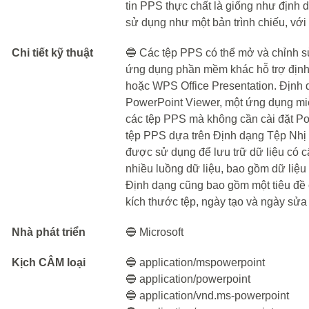
tin PPS thực chất là giống như định 
sử dụng như một bản trình chiếu, với
Chi tiết kỹ thuật
🔵 Các tệp PPS có thể mở và chỉnh s
ứng dụng phần mềm khác hỗ trợ định 
hoặc WPS Office Presentation. Định 
PowerPoint Viewer, một ứng dụng mi
các tệp PPS mà không cần cài đặt Po
tệp PPS dựa trên Định dạng Tệp Nhị 
được sử dụng để lưu trữ dữ liệu có c
nhiều luồng dữ liệu, bao gồm dữ liệu t
Định dạng cũng bao gồm một tiêu đề 
kích thước tệp, ngày tạo và ngày sửa 
Nhà phát triển
🔵 Microsoft
Kịch CÂM loại
🔵 application/mspowerpoint
🔵 application/powerpoint
🔵 application/vnd.ms-powerpoint