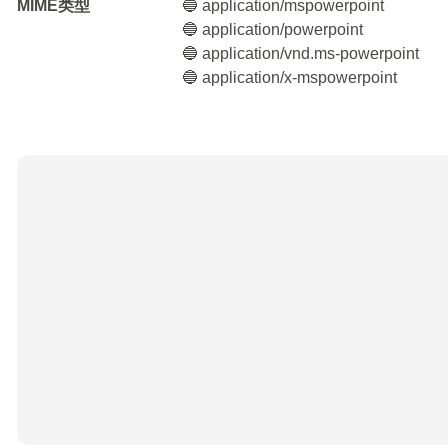
MIME类型
🔵 application/mspowerpoint
🔵 application/powerpoint
🔵 application/vnd.ms-powerpoint
🔵 application/x-mspowerpoint