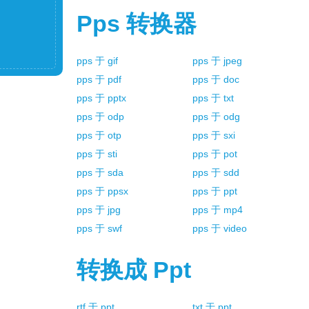
Pps
转换器
pps
于
gif
pps
于
jpeg
pps
于
pdf
pps
于
doc
pps
于
pptx
pps
于
txt
pps
于
odp
pps
于
odg
pps
于
otp
pps
于
sxi
pps
于
sti
pps
于
pot
pps
于
sda
pps
于
sdd
pps
于
ppsx
pps
于
ppt
pps
于
jpg
pps
于
mp4
pps
于
swf
pps
于
video
转换成
Ppt
rtf
于
ppt
txt
于
ppt