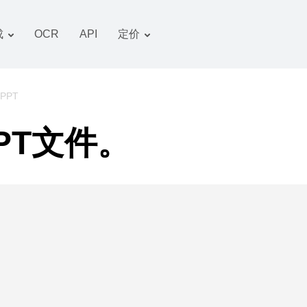
成
OCR
API
定价
关税计划
文件 转换器
OCR 包
图像 转换器
 PPT
音频 转换器
PT文件。
书籍 转换器
压缩文件 转换器
视频 转换器
网站-截图