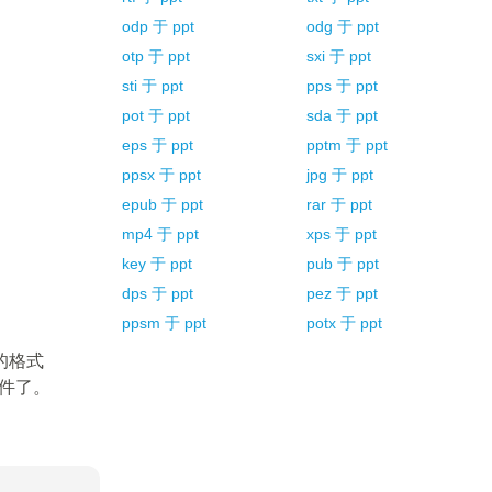
odp
于
ppt
odg
于
ppt
otp
于
ppt
sxi
于
ppt
sti
于
ppt
pps
于
ppt
pot
于
ppt
sda
于
ppt
eps
于
ppt
pptm
于
ppt
ppsx
于
ppt
jpg
于
ppt
epub
于
ppt
rar
于
ppt
mp4
于
ppt
xps
于
ppt
key
于
ppt
pub
于
ppt
dps
于
ppt
pez
于
ppt
ppsm
于
ppt
potx
于
ppt
的格式
文件了。