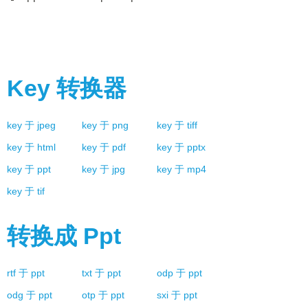
Key
转换器
key
于
jpeg
key
于
png
key
于
tiff
key
于
html
key
于
pdf
key
于
pptx
key
于
ppt
key
于
jpg
key
于
mp4
key
于
tif
转换成
Ppt
rtf
于
ppt
txt
于
ppt
odp
于
ppt
odg
于
ppt
otp
于
ppt
sxi
于
ppt