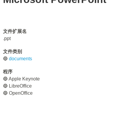
文件扩展名
.ppt
文件类别
🔵
documents
程序
🔵 Apple Keynote
🔵 LibreOffice
🔵 OpenOffice