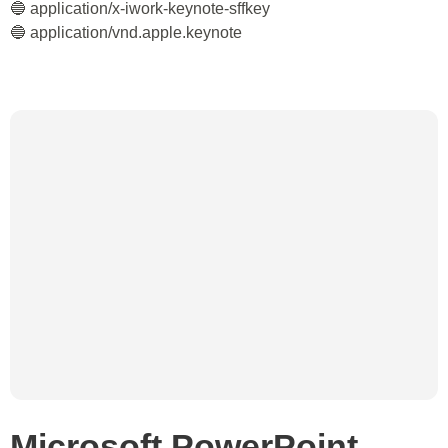
🔵 application/x-iwork-keynote-sffkey
🔵 application/vnd.apple.keynote
Microsoft PowerPoint