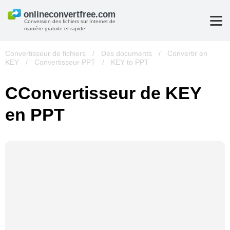
Conversion des fichiers sur Internet de
manière gratuite et rapide!
Convertisseur de fichiers
/
Des documents
/
Convertir en
KEY
/
Convertisseur PPT
/
KEY to PPT
СConvertisseur de KEY
en PPT