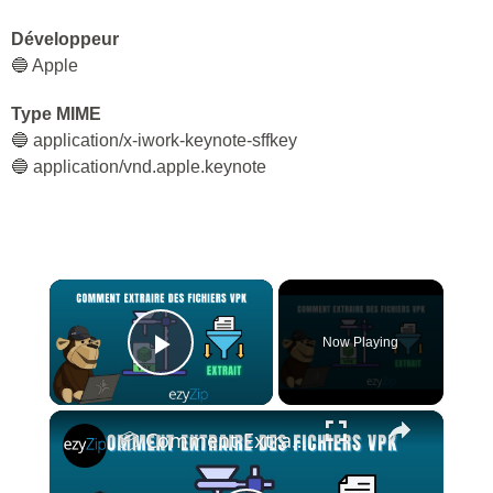
Développeur
🔵 Apple
Type MIME
🔵 application/x-iwork-keynote-sffkey
🔵 application/vnd.apple.keynote
×
Now Playing
Play Video
×
📦 Comment Extraire des Fichiers VPK En Ligne Gratuit | Sans Installation de Logiciel