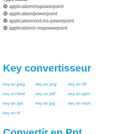
🔵 application/mspowerpoint
🔵 application/powerpoint
🔵 application/vnd.ms-powerpoint
🔵 application/x-mspowerpoint
Key
convertisseur
key
en
jpeg
key
en
png
key
en
tiff
key
en
html
key
en
pdf
key
en
pptx
key
en
ppt
key
en
jpg
key
en
mp4
key
en
tif
Convertir en
Ppt