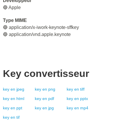
Développeur
🔵 Apple
Type MIME
🔵 application/x-iwork-keynote-sffkey
🔵 application/vnd.apple.keynote
Key
convertisseur
key
en
jpeg
key
en
png
key
en
tiff
key
en
html
key
en
pdf
key
en
pptx
key
en
ppt
key
en
jpg
key
en
mp4
key
en
tif