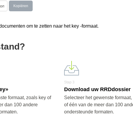
Kopiëren
 documenten om te zetten naar het key -formaat.
stand?
Stap 3
key»
Download uw RRDdossier
ste formaat, zoals key of
Selecteer het gewenste formaat,
er dan 100 andere
of één van de meer dan 100 and
ormaten.
ondersteunde formaten.