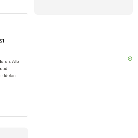
st
leren. Alle
loud
middelen