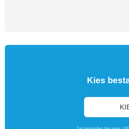
Kies best
KI
Zet bestanden hier neer. 1