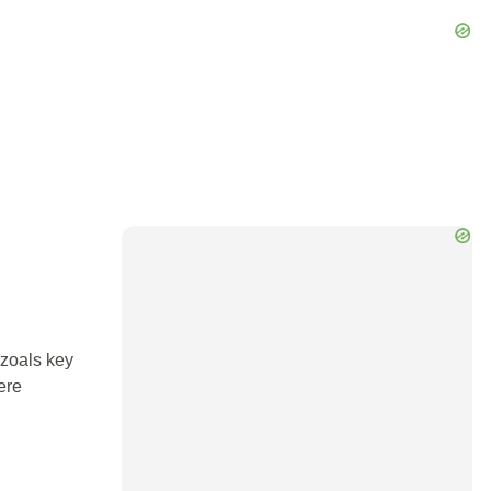
 zoals key
ere