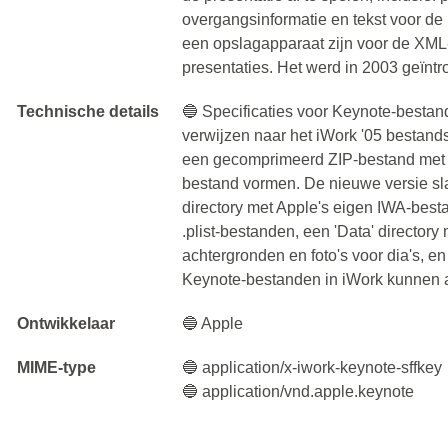
overgangsinformatie en tekst voor de
een opslagapparaat zijn voor de XML
presentaties. Het werd in 2003 geïnt
Technische details
🔵 Specificaties voor Keynote-bestan
verwijzen naar het iWork '05 bestand
een gecomprimeerd ZIP-bestand met 
bestand vormen. De nieuwe versie sla
directory met Apple's eigen IWA-best
.plist-bestanden, een 'Data' director
achtergronden en foto's voor dia's, e
Keynote-bestanden in iWork kunnen 
Ontwikkelaar
🔵 Apple
MIME-type
🔵 application/x-iwork-keynote-sffkey
🔵 application/vnd.apple.keynote