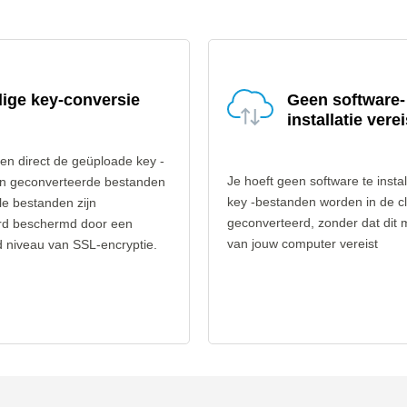
lige key-conversie
Geen software-
installatie verei
ren direct de geüploade key -
Je hoeft geen software te instal
n geconverteerde bestanden
key -bestanden worden in de c
lle bestanden zijn
geconverteerd, zonder dat dit 
rd beschermd door een
van jouw computer vereist
 niveau van SSL-encryptie.