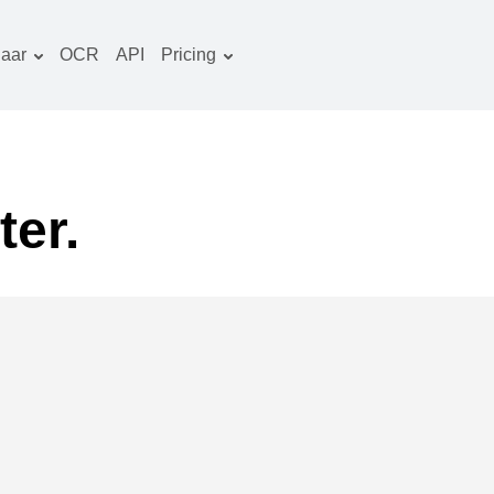
aar
OCR
API
Pricing
Tariefplan
ocumenten converter
OCR-pakket
eeld converter
udio converter
ter.
oeken converter
rchieven converter
ideo converter
ebsite-screenshots