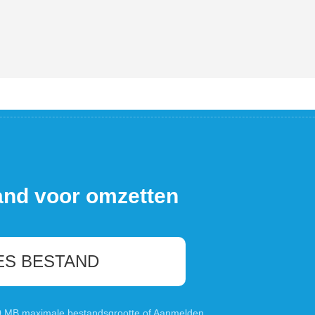
and voor omzetten
ES BESTAND
00 MB maximale bestandsgrootte of
Aanmelden