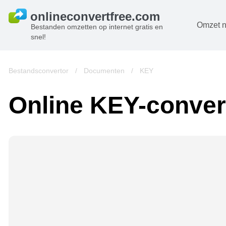
Omzet n
Bestanden omzetten op internet gratis en
snel!
D
B
Bestandsconvertor
/
Documenten
/
KEY
A
Online KEY-conver
B
A
V
w