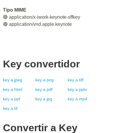
Tipo MIME
🔵 application/x-iwork-keynote-sffkey
🔵 application/vnd.apple.keynote
Key
convertidor
key
a
jpeg
key
a
png
key
a
tiff
key
a
html
key
a
pdf
key
a
pptx
key
a
ppt
key
a
jpg
key
a
mp4
key
a
tif
Convertir a
Key