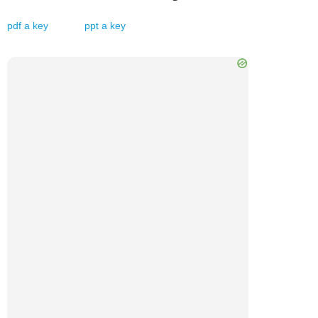
pdf
a
key
ppt
a
key