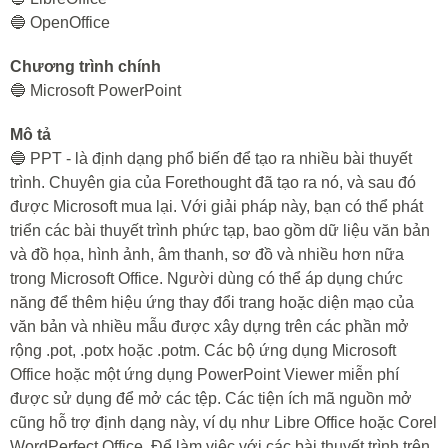
🔵 OpenOffice
Chương trình chính
🔵 Microsoft PowerPoint
Mô tả
🔵 PPT - là định dạng phổ biến để tạo ra nhiều bài thuyết
trình. Chuyên gia của Forethought đã tạo ra nó, và sau đó
được Microsoft mua lại. Với giải pháp này, bạn có thể phát
triển các bài thuyết trình phức tạp, bao gồm dữ liệu văn bản
và đồ họa, hình ảnh, âm thanh, sơ đồ và nhiều hơn nữa
trong Microsoft Office. Người dùng có thể áp dụng chức
năng để thêm hiệu ứng thay đổi trang hoặc diện mạo của
văn bản và nhiều mẫu được xây dựng trên các phần mở
rộng .pot, .potx hoặc .potm. Các bộ ứng dụng Microsoft
Office hoặc một ứng dụng PowerPoint Viewer miễn phí
được sử dụng để mở các tệp. Các tiện ích mã nguồn mở
cũng hỗ trợ định dạng này, ví dụ như Libre Office hoặc Corel
WordPerfect Office. Để làm việc với các bài thuyết trình trên