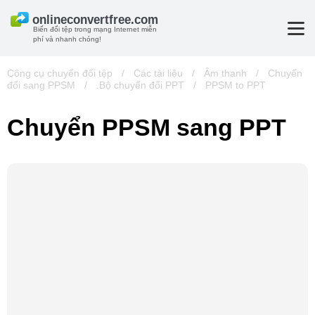
Biến đổi tệp trong mạng Internet miễn
phí và nhanh chóng!
Công cụ chuyển đổi tệp
/
Các tài liệu
/
Âm thanh
/
Chuyển
đổi sang PPSM
/
.Bộ chuyển đổi PPT
/
PPSM to PPT
Chuyển PPSM sang PPT