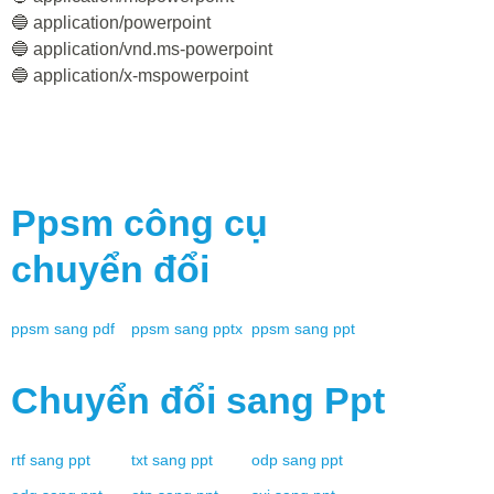
🔵 application/powerpoint
🔵 application/vnd.ms-powerpoint
🔵 application/x-mspowerpoint
Ppsm
công cụ
chuyển đổi
ppsm
sang
pdf
ppsm
sang
pptx
ppsm
sang
ppt
Chuyển đổi sang
Ppt
rtf
sang
ppt
txt
sang
ppt
odp
sang
ppt