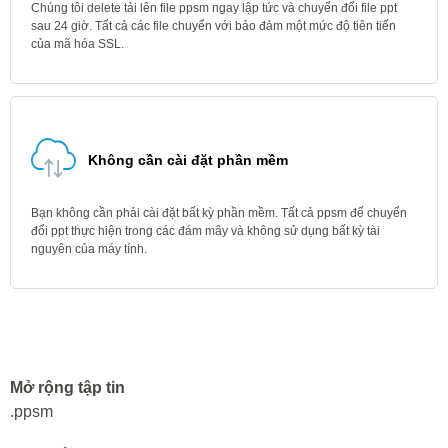
Chúng tôi delete tải lên file ppsm ngay lập tức và chuyển đổi file ppt
sau 24 giờ. Tất cả các file chuyển với bảo đảm một mức độ tiên tiến
của mã hóa SSL.
Không cần cài đặt phần mềm
Bạn không cần phải cài đặt bất kỳ phần mềm. Tất cả ppsm để chuyển
đổi ppt thực hiện trong các đám mây và không sử dụng bất kỳ tài
nguyên của máy tính.
Mở rộng tập tin
.ppsm