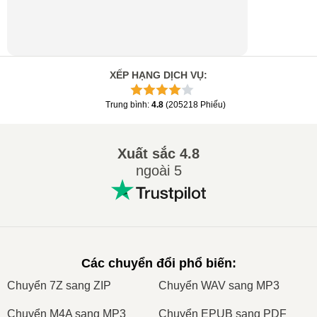
XẾP HẠNG DỊCH VỤ
:
Trung bình
:
4.8
(
205218
Phiếu
)
Xuất sắc
4.8
ngoài 5
Các chuyển đổi phổ biến
:
Сhuyển 7Z sang ZIP
Сhuyển WAV sang MP3
Сhuyển M4A sang MP3
Сhuyển EPUB sang PDF