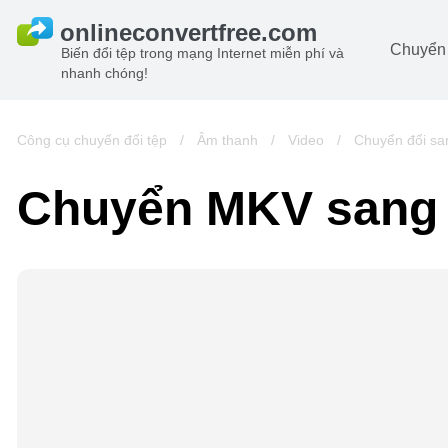
Chuyển 
Biến đổi tệp trong mạng Internet miễn phí và
nhanh chóng!
Ta
đô
Hi
Công cụ chuyển đổi tệp
/
Âm thanh
/
Video
/
Chuyển đổi s
đô
Â
Chuyển MKV sang
ch
Sá
Lư
đô
Vi
đô
t