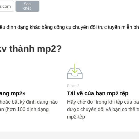
Sao
chép
u định dạng khác bằng công cụ chuyển đổi trực tuyến miễn phi
kv thành mp2?
Bước 3
«sang mp2»
Tải về của bạn mp2 tệp
oặc bất kỳ định dạng nào
Hãy chờ đợi trong khi tệp của b
ần (hơn 100 định dạng
được chuyển đổi và bạn có thể tả
mp2-tệp