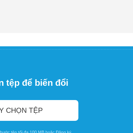
 tệp để biến đổi
Y CHỌN TỆP
 thước tệp tối đa 100 MB hoặc
Đăng ký