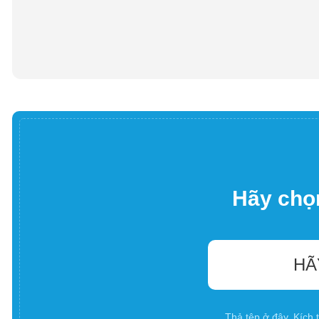
Hãy chọn
HÃ
Thả tệp ở đây. Kích