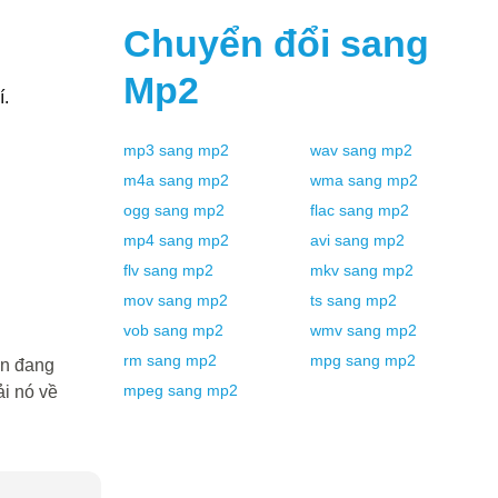
Chuyển đổi sang
Mp2
́.
mp3
sang
mp2
wav
sang
mp2
m4a
sang
mp2
wma
sang
mp2
ogg
sang
mp2
flac
sang
mp2
mp4
sang
mp2
avi
sang
mp2
flv
sang
mp2
mkv
sang
mp2
mov
sang
mp2
ts
sang
mp2
vob
sang
mp2
wmv
sang
mp2
rm
sang
mp2
mpg
sang
mp2
ạn đang
mpeg
sang
mp2
i nó về