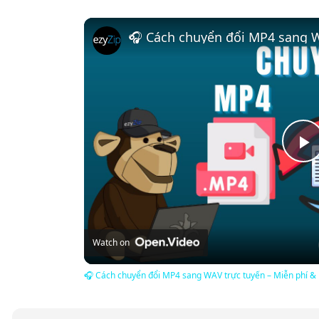
P
V
Watch on
🎧 Cách chuyển đổi MP4 sang WAV trực tuyến – Miễn phí &