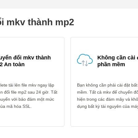
ổi mkv thành mp2
uyển đổi mkv thành
Không cần cài 
2 An toàn
phần mềm
ete tải lên file mkv ngay lập
Bạn không cần phải cài đặt bất
n đổi file mp2 sau 24 giờ. Tất
mềm. Tất cả mkv để chuyển đổ
 chuyển với bảo đảm một mức
hiện trong các đám mây và kh
 của mã hóa SSL.
dụng bất kỳ tài nguyên của máy