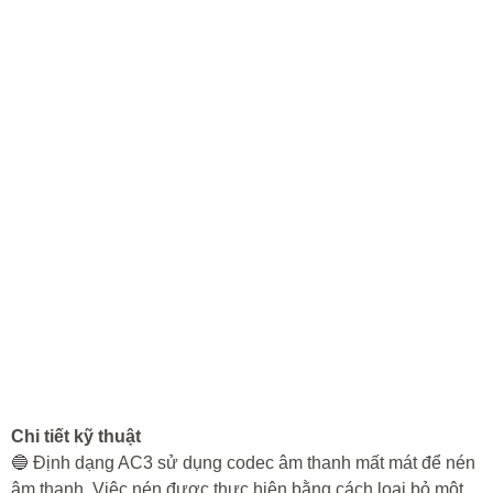
Chi tiết kỹ thuật
🔵 Định dạng AC3 sử dụng codec âm thanh mất mát để nén
âm thanh. Việc nén được thực hiện bằng cách loại bỏ một