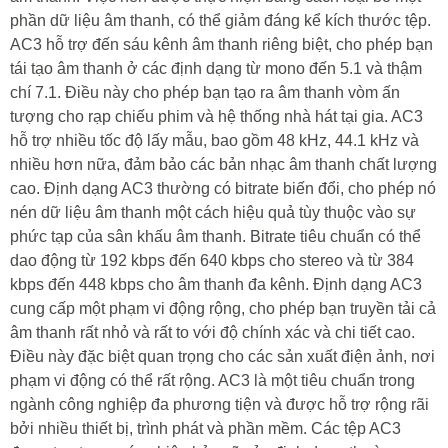
phần dữ liệu âm thanh, có thể giảm đáng kể kích thước tệp.
AC3 hỗ trợ đến sáu kênh âm thanh riêng biệt, cho phép bạn
tái tạo âm thanh ở các định dạng từ mono đến 5.1 và thậm
chí 7.1. Điều này cho phép bạn tạo ra âm thanh vòm ấn
tượng cho rạp chiếu phim và hệ thống nhà hát tại gia. AC3
hỗ trợ nhiều tốc độ lấy mẫu, bao gồm 48 kHz, 44.1 kHz và
nhiều hơn nữa, đảm bảo các bản nhạc âm thanh chất lượng
cao. Định dạng AC3 thường có bitrate biến đổi, cho phép nó
nén dữ liệu âm thanh một cách hiệu quả tùy thuộc vào sự
phức tạp của sân khấu âm thanh. Bitrate tiêu chuẩn có thể
dao động từ 192 kbps đến 640 kbps cho stereo và từ 384
kbps đến 448 kbps cho âm thanh đa kênh. Định dạng AC3
cung cấp một phạm vi động rộng, cho phép bạn truyền tải cả
âm thanh rất nhỏ và rất to với độ chính xác và chi tiết cao.
Điều này đặc biệt quan trọng cho các sản xuất điện ảnh, nơi
phạm vi động có thể rất rộng. AC3 là một tiêu chuẩn trong
ngành công nghiệp đa phương tiện và được hỗ trợ rộng rãi
bởi nhiều thiết bị, trình phát và phần mềm. Các tệp AC3