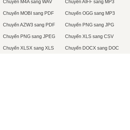
Сhuyển M4A sang WAV
Сhuyển AIFF sang MP3
Сhuyển MOBI sang PDF
Сhuyển OGG sang MP3
Сhuyển AZW3 sang PDF
Сhuyển PNG sang JPG
Сhuyển PNG sang JPEG
Сhuyển XLS sang CSV
Сhuyển XLSX sang XLS
Сhuyển DOCX sang DOC
Сhuyển DOC sang PDF
Сhuyển DOCX sang PDF
×
Сhuyển PDF sang JPG
Сhuyển PDF sang PNG
Сhuyển TIFF sang PDF
Сhuyển PNG sang ICO
×
🎧 Cách chuyển đổi MP4 sang WAV trực tuyến – Miễn phí & Không cần ứng dụng
2026
© onlineconvertfree.com
Về chúng tôi