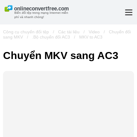
Biến đổi tệp trong mạng Internet miễn
phí và nhanh chóng!
Công cụ chuyển đổi tệp
/
Các tài liệu
/
Video
/
Chuyển đổi
sang MKV
/
.Bộ chuyển đổi AC3
/
MKV to AC3
Chuyển MKV sang AC3