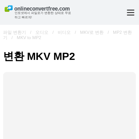
인토넷에서 파일로가 변환한 상태로 무료
하고 빠르게!
파일 변환기
/
오디오
/
비디오
/
MKV로 변환
/
MP2 변환
기
/
MKV to MP2
변환 MKV MP2