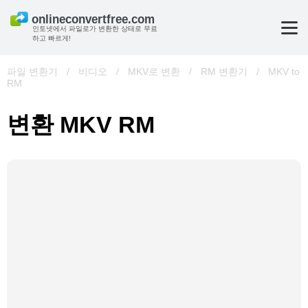
인토넷에서 파일로가 변환한 상태로 무료
하고 빠르게!
파일 변환기
/
비디오
/
MKV로 변환
/
RM 변환기
/
MKV to
RM
변환 MKV RM