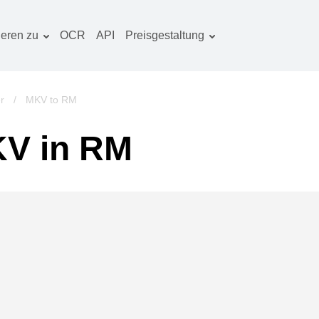
ieren zu
OCR
API
Preisgestaltung
Tarif planen
okumentenkonverter
OCR-Paket
lderkonverter
r
/
MKV to RM
udiokonverter
V in RM
ücherkonverter
rchivkonverter
ideokonverter