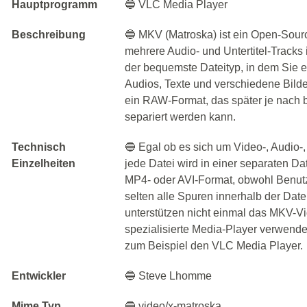
Hauptprogramm
🔵 VLC Media Player
Beschreibung
🔵 MKV (Matroska) ist ein Open-Sour
mehrere Audio- und Untertitel-Tracks i
der bequemste Dateityp, in dem Sie 
Audios, Texte und verschiedene Bild
ein RAW-Format, das später je nach 
separiert werden kann.
Technisch
🔵 Egal ob es sich um Video-, Audio-, 
Einzelheiten
jede Datei wird in einer separaten Da
MP4- oder AVI-Format, obwohl Benut
selten alle Spuren innerhalb der Dat
unterstützen nicht einmal das MKV-V
spezialisierte Media-Player verwende
zum Beispiel den VLC Media Player.
Entwickler
🔵 Steve Lhomme
Mime Typ
🔵 video/x-matroska