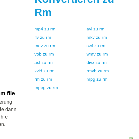
Rm
mp4
zu
rm
avi
zu
rm
flv
zu
rm
mkv
zu
rm
mov
zu
rm
swf
zu
rm
vob
zu
rm
wmv
zu
rm
asf
zu
rm
divx
zu
rm
xvid
zu
rm
rmvb
zu
rm
rm
zu
rm
mpg
zu
rm
mpeg
zu
rm
m file
ierung
Sie dann
Ihre
en.