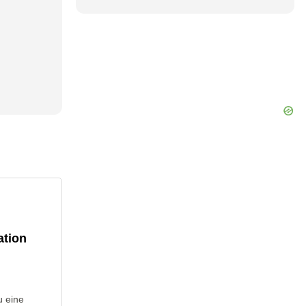
ation
u eine