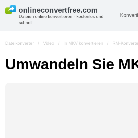
Konvert
Dateien online konvertieren - kostenlos und
schnell!
D
Bi
Dateikonverter
/
Video
/
In MKV konvertieren
/
RM-Konverte
A
Umwandeln Sie MK
B
A
V