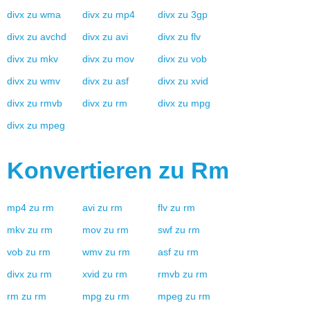
divx
zu
wma
divx
zu
mp4
divx
zu
3gp
divx
zu
avchd
divx
zu
avi
divx
zu
flv
divx
zu
mkv
divx
zu
mov
divx
zu
vob
divx
zu
wmv
divx
zu
asf
divx
zu
xvid
divx
zu
rmvb
divx
zu
rm
divx
zu
mpg
divx
zu
mpeg
Konvertieren zu
Rm
mp4
zu
rm
avi
zu
rm
flv
zu
rm
mkv
zu
rm
mov
zu
rm
swf
zu
rm
vob
zu
rm
wmv
zu
rm
asf
zu
rm
divx
zu
rm
xvid
zu
rm
rmvb
zu
rm
rm
zu
rm
mpg
zu
rm
mpeg
zu
rm