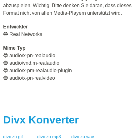
abzuspielen. Wichtig: Bitte denken Sie daran, dass dieses
Format nicht von allen Media-Playern unterstützt wird.
Entwickler
🔵 Real Networks
Mime Typ
🔵 audio/x-pn-realaudio
🔵 audio/vnd.rn-realaudio
🔵 audio/x-pm-realaudio-plugin
🔵 audio/x-pn-realvideo
Divx
Konverter
divx
zu
gif
divx
zu
mp3
divx
zu
wav