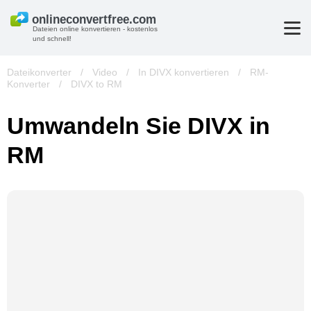
Dateien online konvertieren - kostenlos
und schnell!
Dateikonverter
/
Video
/
In DIVX konvertieren
/
RM-
Konverter
/
DIVX to RM
Umwandeln Sie DIVX in
RM