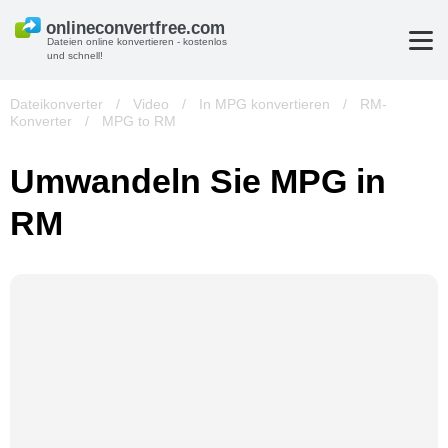
Dateien online konvertieren - kostenlos
und schnell!
Dateikonverter
/
Video
/
In MPG konvertieren
/
RM-
Konverter
/
MPG to RM
Umwandeln Sie MPG in
RM