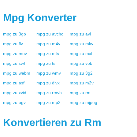
Mpg
Konverter
mpg
zu
3gp
mpg
zu
avchd
mpg
zu
avi
mpg
zu
flv
mpg
zu
m4v
mpg
zu
mkv
mpg
zu
mov
mpg
zu
mts
mpg
zu
mxf
mpg
zu
swf
mpg
zu
ts
mpg
zu
vob
mpg
zu
webm
mpg
zu
wmv
mpg
zu
3g2
mpg
zu
asf
mpg
zu
divx
mpg
zu
m2v
mpg
zu
xvid
mpg
zu
rmvb
mpg
zu
rm
mpg
zu
ogv
mpg
zu
mp2
mpg
zu
mjpeg
Konvertieren zu
Rm