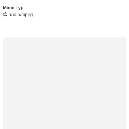
Mime Typ
🔵 audio/mpeg