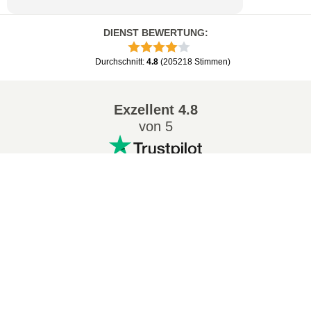
DIENST BEWERTUNG
:
Durchschnitt
:
4.8
(
205218
Stimmen
)
Exzellent
4.8
von 5
Beliebt Konvertierungen
:
7Z in ZIP
WAV in MP3
M4A in MP3
EPUB in PDF
EPUB in MOBI
WMA in MP3