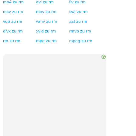
mp4
zu
rm
avi
zu
rm
flv
zu
rm
mkv
zu
rm
mov
zu
rm
swf
zu
rm
vob
zu
rm
wmv
zu
rm
asf
zu
rm
divx
zu
rm
xvid
zu
rm
rmvb
zu
rm
rm
zu
rm
mpg
zu
rm
mpeg
zu
rm