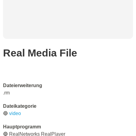
Real Media File
Dateierweiterung
.rm
Dateikategorie
🔵
video
Hauptprogramm
🔵 RealNetworks RealPlayer