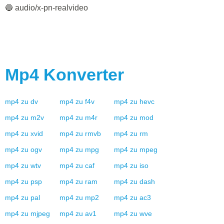
🔵 audio/x-pn-realvideo
Mp4
Konverter
mp4
zu
dv
mp4
zu
f4v
mp4
zu
hevc
mp4
zu
m2v
mp4
zu
m4r
mp4
zu
mod
mp4
zu
xvid
mp4
zu
rmvb
mp4
zu
rm
mp4
zu
ogv
mp4
zu
mpg
mp4
zu
mpeg
mp4
zu
wtv
mp4
zu
caf
mp4
zu
iso
mp4
zu
psp
mp4
zu
ram
mp4
zu
dash
mp4
zu
pal
mp4
zu
mp2
mp4
zu
ac3
mp4
zu
mjpeg
mp4
zu
av1
mp4
zu
wve