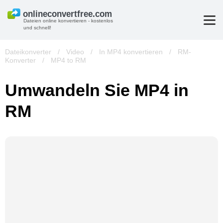
Dateien online konvertieren - kostenlos
und schnell!
Dateikonverter
/
Video
/
In MP4 konvertieren
/
RM-
Konverter
/
MP4 to RM
Umwandeln Sie MP4 in
RM