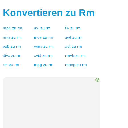
Konvertieren zu
Rm
mp4
zu
rm
avi
zu
rm
flv
zu
rm
mkv
zu
rm
mov
zu
rm
swf
zu
rm
vob
zu
rm
wmv
zu
rm
asf
zu
rm
divx
zu
rm
xvid
zu
rm
rmvb
zu
rm
rm
zu
rm
mpg
zu
rm
mpeg
zu
rm