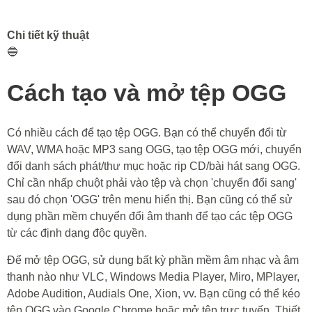
Chi tiết kỹ thuật
🔵
Cách tạo và mở tệp OGG
Có nhiều cách để tạo tệp OGG. Bạn có thể chuyển đổi từ
WAV, WMA hoặc MP3 sang OGG, tạo tệp OGG mới, chuyển
đổi danh sách phát/thư mục hoặc rip CD/bài hát sang OGG.
Chỉ cần nhấp chuột phải vào tệp và chọn 'chuyển đổi sang'
sau đó chọn 'OGG' trên menu hiển thị. Bạn cũng có thể sử
dụng phần mềm chuyển đổi âm thanh để tạo các tệp OGG
từ các định dạng độc quyền.
Để mở tệp OGG, sử dụng bất kỳ phần mềm âm nhạc và âm
thanh nào như VLC, Windows Media Player, Miro, MPlayer,
Adobe Audition, Audials One, Xion, vv. Bạn cũng có thể kéo
tệp OGG vào Google Chrome hoặc mở tệp trực tuyến. Thiết