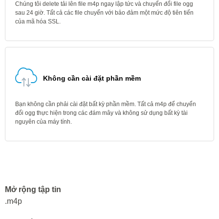
Chúng tôi delete tải lên file m4p ngay lập tức và chuyển đổi file ogg
sau 24 giờ. Tất cả các file chuyển với bảo đảm một mức độ tiên tiến
của mã hóa SSL.
Không cần cài đặt phần mềm
Bạn không cần phải cài đặt bất kỳ phần mềm. Tất cả m4p để chuyển
đổi ogg thực hiện trong các đám mây và không sử dụng bất kỳ tài
nguyên của máy tính.
Mở rộng tập tin
.m4p