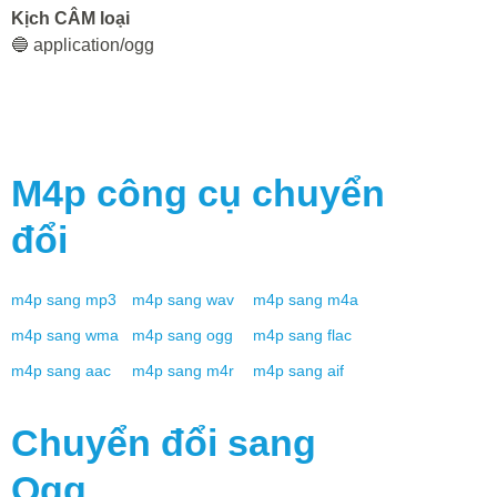
Kịch CÂM loại
🔵 application/ogg
M4p
công cụ chuyển
đổi
m4p
sang
mp3
m4p
sang
wav
m4p
sang
m4a
m4p
sang
wma
m4p
sang
ogg
m4p
sang
flac
m4p
sang
aac
m4p
sang
m4r
m4p
sang
aif
Chuyển đổi sang
Ogg