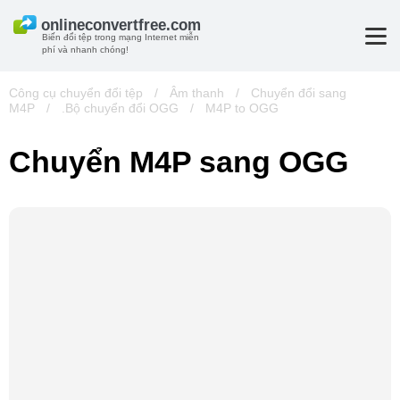
Biến đổi tệp trong mạng Internet miễn
phí và nhanh chóng!
Công cụ chuyển đổi tệp
/
Âm thanh
/
Chuyển đổi sang
M4P
/
.Bộ chuyển đổi OGG
/
M4P to OGG
Chuyển M4P sang OGG