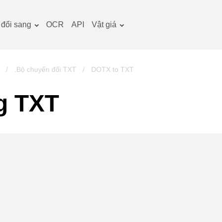
đổi sang
OCR
API
Vật giá
̀i liệu công cụ chuyển
Kế hoạch thuế quan
̉i
Gói OCR
̀nh ảnh công cụ chuyển
/
.Bộ chuyển đổi TXT
/
DOTX to TXT
̉i
m thanh công cụ
g TXT
uyển đổi
ch công cụ chuyển đổi
u trữ công cụ chuyển
̉i
deo công cụ chuyển
̉i
rang web-ảnh chụp