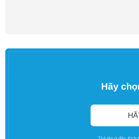
Hãy chọn
HÃ
Thả tệp ở đây. Kích