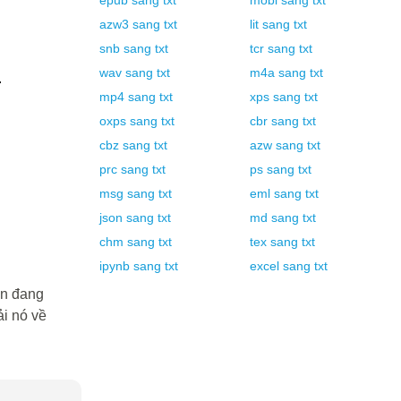
epub
sang
txt
mobi
sang
txt
azw3
sang
txt
lit
sang
txt
snb
sang
txt
tcr
sang
txt
wav
sang
txt
m4a
sang
txt
.
mp4
sang
txt
xps
sang
txt
oxps
sang
txt
cbr
sang
txt
cbz
sang
txt
azw
sang
txt
prc
sang
txt
ps
sang
txt
msg
sang
txt
eml
sang
txt
json
sang
txt
md
sang
txt
chm
sang
txt
tex
sang
txt
ipynb
sang
txt
excel
sang
txt
ạn đang
i nó về