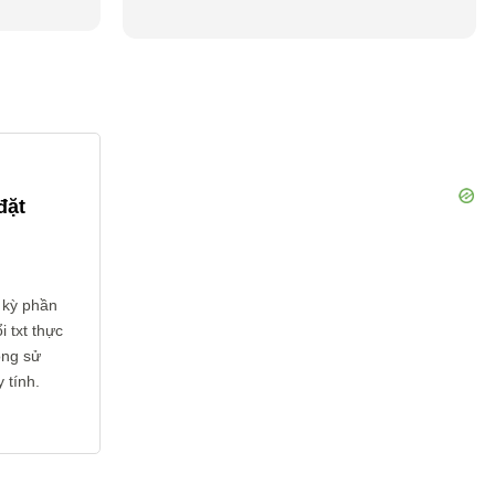
đặt
 kỳ phần
 txt thực
ông sử
 tính.