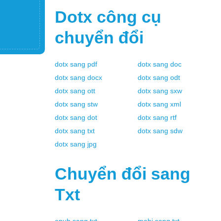
Dotx
công cụ
chuyển đổi
dotx
sang
pdf
dotx
sang
doc
dotx
sang
docx
dotx
sang
odt
dotx
sang
ott
dotx
sang
sxw
dotx
sang
stw
dotx
sang
xml
dotx
sang
dot
dotx
sang
rtf
dotx
sang
txt
dotx
sang
sdw
dotx
sang
jpg
Chuyển đổi sang
Txt