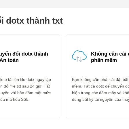
i dotx thành txt
yển đổi dotx thành
Không cần cài 
 An toàn
phần mềm
ete tải lên file dotx ngay lập
Bạn không cần phải cài đặt bất
 đổi file txt sau 24 giờ. Tất
mềm. Tất cả dotx để chuyển đổi
 chuyển với bảo đảm một mức
hiện trong các đám mây và kh
 của mã hóa SSL.
dụng bất kỳ tài nguyên của máy