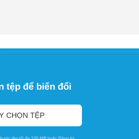
 tệp để biến đổi
Y CHỌN TỆP
 thước tệp tối đa 100 MB hoặc
Đăng ký