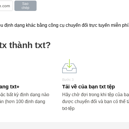
Sao
chép
ều định dạng khác bằng công cụ chuyển đổi trực tuyến miễn phí
x thành txt?
Bước 3
sang txt»
Tải về của bạn txt tệp
ặc bất kỳ định dạng nào
Hãy chờ đợi trong khi tệp của b
ần (hơn 100 định dạng
được chuyển đổi và bạn có thể tả
txt-tệp