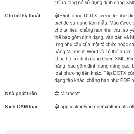
chỉ ra rằng nó sử dụng định dạng XM
Chi tiết kỹ thuật
🔵 Định dạng DOTX tương tự như đị
biệt để sử dụng làm mẫu. Mẫu được 
cho tài liệu, chẳng hạn như thư, sơ yế
thể bao gồm định dạng, văn bản và hì
ứng nhu cầu của một tổ chức hoặc c
bằng Microsoft Word và có thể được
khác hỗ trợ định dạng Open XML. Địn
năng, bao gồm định dạng nâng cao, bố
loại phương tiện khác. Tệp DOTX cũ
dạng tệp khác, chẳng hạn như PDF 
Nhà phát triển
🔵 Microsoft
Kịch CÂM loại
🔵 application/vnd.openxmlformats-o