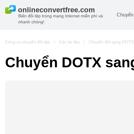
Chuyển 
Biến đổi tệp trong mạng Internet miễn phí và
nhanh chóng!
Ta
đô
Hi
Công cụ chuyển đổi tệp
/
Các tài liệu
/
Chuyển đổi sang DOTX
đô
Â
Chuyển DOTX san
ch
Sá
Lư
đô
Vi
đô
t