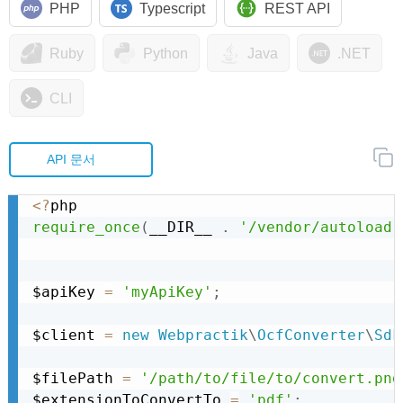
PHP
Typescript
REST API
Ruby
Python
Java
.NET
CLI
API 문서
<
?
require_once
(
__DIR__ 
.
'/vendor/autoload.
$apiKey 
=
'myApiKey'
;
$client 
=
new
Webpractik
\
OcfConverter
\
Sdk
$filePath 
=
'/path/to/file/to/convert.png
$extensionToConvertTo 
=
'pdf'
;