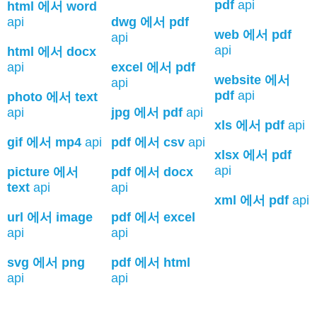
pdf
api
html 에서 word
api
dwg 에서 pdf
web 에서 pdf
api
api
html 에서 docx
api
excel 에서 pdf
website 에서
api
pdf
api
photo 에서 text
api
jpg 에서 pdf
api
xls 에서 pdf
api
gif 에서 mp4
api
pdf 에서 csv
api
xlsx 에서 pdf
api
picture 에서
pdf 에서 docx
text
api
api
xml 에서 pdf
api
url 에서 image
pdf 에서 excel
api
api
svg 에서 png
pdf 에서 html
api
api