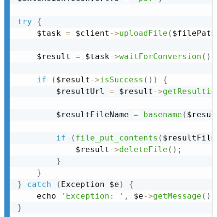
try
{
    $task 
=
 $client
-
>
uploadFile
(
$filePath
    $result 
=
 $task
-
>
waitForConversion
(
)
;
if
(
$result
-
>
isSuccess
(
)
)
{
        $resultUrl 
=
 $result
-
>
getResultin
        $resultFileName 
=
basename
(
$resul
if
(
file_put_contents
(
$resultFile
            $result
-
>
deleteFile
(
)
;
}
}
}
catch
(
Exception
 $e
)
{
    echo 
'Exception: '
,
 $e
-
>
getMessage
(
)
,
}