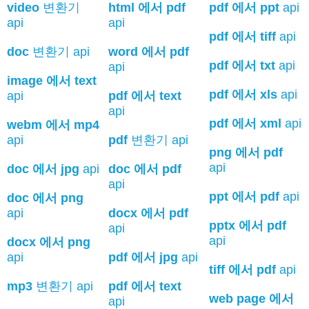
video
변환기
html 에서 pdf
pdf 에서 ppt
api
api
api
pdf 에서 tiff
api
doc
변환기 api
word 에서 pdf
pdf 에서 txt
api
api
image 에서 text
pdf 에서 xls
api
api
pdf 에서 text
api
pdf 에서 xml
api
webm 에서 mp4
api
pdf
변환기 api
png 에서 pdf
api
doc 에서 jpg
api
doc 에서 pdf
api
ppt 에서 pdf
api
doc 에서 png
api
docx 에서 pdf
pptx 에서 pdf
api
api
docx 에서 png
api
pdf 에서 jpg
api
tiff 에서 pdf
api
mp3
변환기 api
pdf 에서 text
web page 에서
api