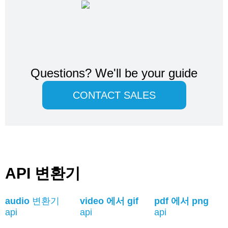
Questions?
We'll be your guide
CONTACT SALES
API 변환기
audio
변환기
video 에서 gif
pdf 에서 png
api
api
api