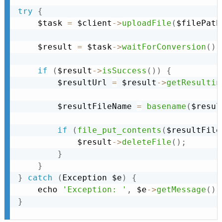
try
{
    $task 
=
 $client
-
>
uploadFile
(
$filePath
    $result 
=
 $task
-
>
waitForConversion
(
)
;
if
(
$result
-
>
isSuccess
(
)
)
{
        $resultUrl 
=
 $result
-
>
getResultin
        $resultFileName 
=
basename
(
$resul
if
(
file_put_contents
(
$resultFile
            $result
-
>
deleteFile
(
)
;
}
}
}
catch
(
Exception
 $e
)
{
    echo 
'Exception: '
,
 $e
-
>
getMessage
(
)
,
}