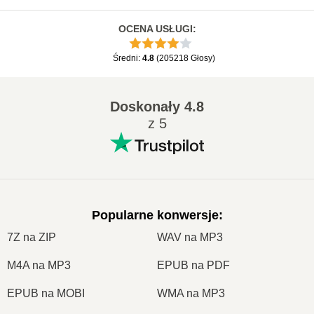
OCENA USŁUGI
:
Średni
:
4.8
(
205218
Głosy
)
Doskonały
4.8
z 5
Popularne konwersje
:
7Z na ZIP
WAV na MP3
M4A na MP3
EPUB na PDF
EPUB na MOBI
WMA na MP3