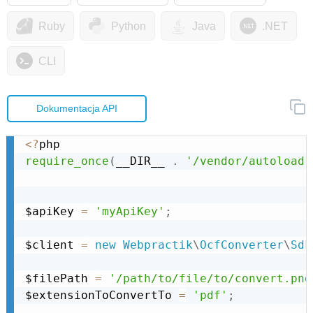
Ruby
Python
Java
.NET
CLI
Dokumentacja API
<
?
require_once
(
__DIR__ 
.
'/vendor/autoload.
$apiKey 
=
'myApiKey'
;
$client 
=
new
Webpractik
\
OcfConverter
\
Sdk
$filePath 
=
'/path/to/file/to/convert.png
$extensionToConvertTo 
=
'pdf'
;