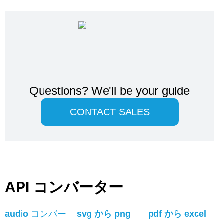
Questions?
We'll be your guide
CONTACT SALES
API コンバーター
audio
コンバー
svg から png
pdf から excel