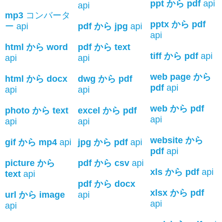
ppt から pdf
api
api
mp3
コンバータ
pptx から pdf
ー api
pdf から jpg
api
api
html から word
pdf から text
tiff から pdf
api
api
api
web page から
html から docx
dwg から pdf
pdf
api
api
api
web から pdf
photo から text
excel から pdf
api
api
api
website から
gif から mp4
api
jpg から pdf
api
pdf
api
picture から
pdf から csv
api
xls から pdf
api
text
api
pdf から docx
xlsx から pdf
url から image
api
api
api