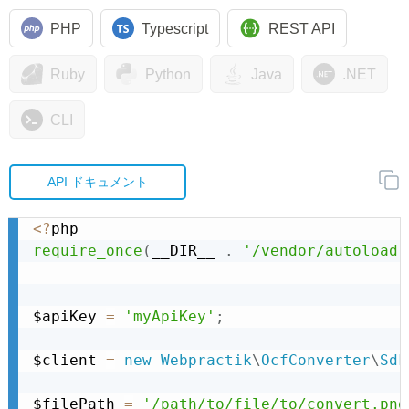
PHP
Typescript
REST API
Ruby
Python
Java
.NET
CLI
API ドキュメント
<
?
require_once
(
__DIR__ 
.
'/vendor/autoload.
$apiKey 
=
'myApiKey'
;
$client 
=
new
Webpractik
\
OcfConverter
\
Sdk
$filePath 
=
'/path/to/file/to/convert.png