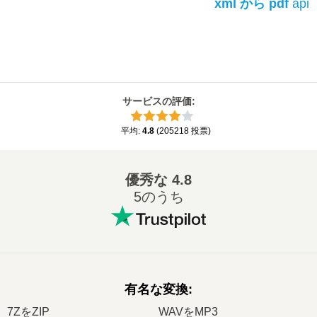
xml から pdf
api
サービスの評価
:
平均
:
4.8
(
205218
投票
)
優秀な
4.8
5のうち
有名な変換
:
7ZをZIP
WAVをMP3