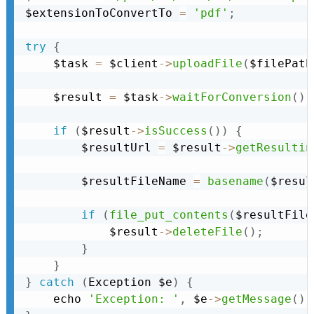
$extensionToConvertTo 
=
'pdf'
;
try
{
    $task 
=
 $client
-
>
uploadFile
(
$filePath
    $result 
=
 $task
-
>
waitForConversion
(
)
;
if
(
$result
-
>
isSuccess
(
)
)
{
        $resultUrl 
=
 $result
-
>
getResultin
        $resultFileName 
=
basename
(
$resul
if
(
file_put_contents
(
$resultFile
            $result
-
>
deleteFile
(
)
;
}
}
}
catch
(
Exception
 $e
)
{
    echo 
'Exception: '
,
 $e
-
>
getMessage
(
)
,