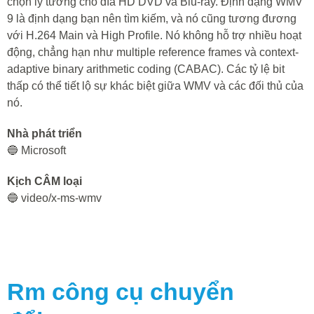
chọn lý tưởng cho đĩa HD DVD và Blu-ray. Định dạng WMV
9 là định dạng bạn nên tìm kiếm, và nó cũng tương đương
với H.264 Main và High Profile. Nó không hỗ trợ nhiều hoạt
động, chẳng hạn như multiple reference frames và context-
adaptive binary arithmetic coding (CABAC). Các tỷ lệ bit
thấp có thể tiết lộ sự khác biệt giữa WMV và các đối thủ của
nó.
Nhà phát triển
🔵 Microsoft
Kịch CÂM loại
🔵 video/x-ms-wmv
Rm
công cụ chuyển