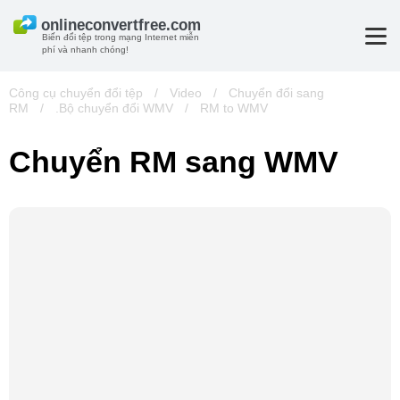
Biến đổi tệp trong mạng Internet miễn
phí và nhanh chóng!
Công cụ chuyển đổi tệp
/
Video
/
Chuyển đổi sang
RM
/
.Bộ chuyển đổi WMV
/
RM to WMV
Chuyển RM sang WMV