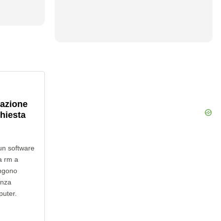
lazione
chiesta
un software
a rm a
engono
enza
puter.