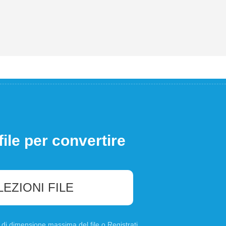
file per convertire
LEZIONI FILE
B di dimensione massima del file o
Registrati