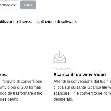
Copia
utilizzando il senza installazione di software.
Passaggio 3
wmv»
Scarica il tuo wmv Video
il formato di conversione
Attendi la conversione del tuo fi
wmv o più di 200 formati
clicca sul pulsante 'Scarica file 
modo da trasformare il tuo
scaricare il file convertito nel for
 desiderato.
desiderato.