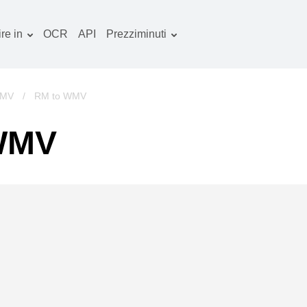
re in
OCR
API
Prezziminuti
Piano tariffario
ocumenti convertitore
Pacchetto OCR
mmagine convertitore
WMV
/
RM to WMV
dio convertitore
 WMV
bri convertitore
chivi convertitore
deo convertitore
ito web-screenshot