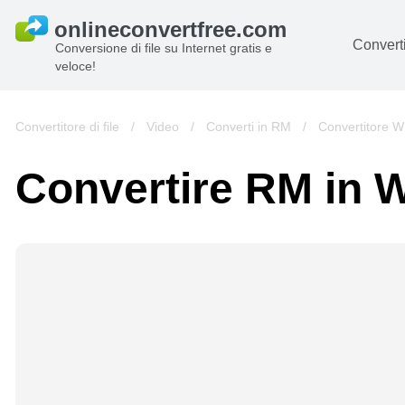
Converti
Conversione di file su Internet gratis e
veloce!
D
I
Convertitore di file
/
Video
/
Converti in RM
/
Convertitore 
Au
Convertire RM in
Li
Ar
Vi
s