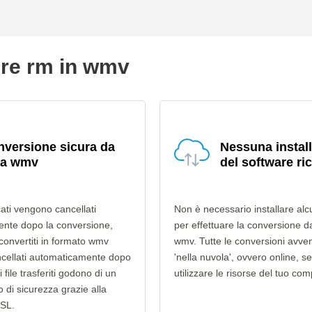
ire rm in wmv
versione sicura da
Nessuna instal
 a wmv
del software ri
icati vengono cancellati
Non è necessario installare alc
nte dopo la conversione,
per effettuare la conversione d
 convertiti in formato wmv
wmv. Tutte le conversioni avv
cellati automaticamente dopo
'nella nuvola', ovvero online, s
i file trasferiti godono di un
utilizzare le risorse del tuo com
lo di sicurezza grazie alla
SSL.