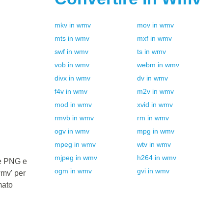
mkv
in
wmv
mov
in
wmv
mts
in
wmv
mxf
in
wmv
swf
in
wmv
ts
in
wmv
vob
in
wmv
webm
in
wmv
divx
in
wmv
dv
in
wmv
f4v
in
wmv
m2v
in
wmv
mod
in
wmv
xvid
in
wmv
rmvb
in
wmv
rm
in
wmv
ogv
in
wmv
mpg
in
wmv
mpeg
in
wmv
wtv
in
wmv
mjpeg
in
wmv
h264
in
wmv
le PNG e
ogm
in
wmv
gvi
in
wmv
wmv' per
mato