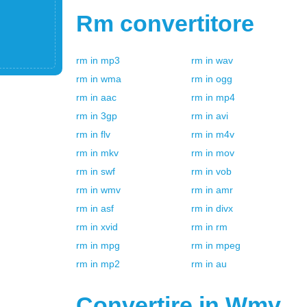
Rm
convertitore
rm
in
mp3
rm
in
wav
rm
in
wma
rm
in
ogg
rm
in
aac
rm
in
mp4
rm
in
3gp
rm
in
avi
rm
in
flv
rm
in
m4v
rm
in
mkv
rm
in
mov
rm
in
swf
rm
in
vob
rm
in
wmv
rm
in
amr
rm
in
asf
rm
in
divx
rm
in
xvid
rm
in
rm
rm
in
mpg
rm
in
mpeg
rm
in
mp2
rm
in
au
Convertire in
Wmv