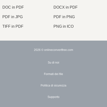
DOC in PDF
DOCX in PDF
PDF in JPG
PDF in PNG
TIFF in PDF
PNG in ICO
2026
© onlineconvertfree.com
Su di noi
Formati dei file
Politica di sicurezza
Supporto