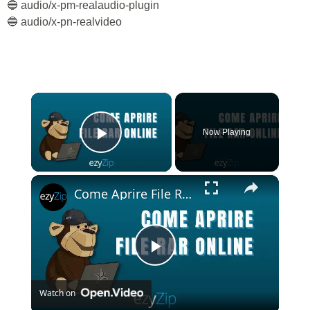
🔵 audio/x-pm-realaudio-plugin
🔵 audio/x-pn-realvideo
×
Now Playing
Play Video
×
Come Aprire File RAR Online (Facile e Gratuito!)
Play
Watch on
Video