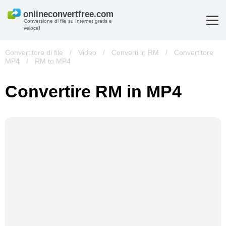
Conversione di file su Internet gratis e
veloce!
Convertitore di file
/
Video
/
Converti in RM
/
Convertitore
MP4
/
RM to MP4
Convertire RM in MP4