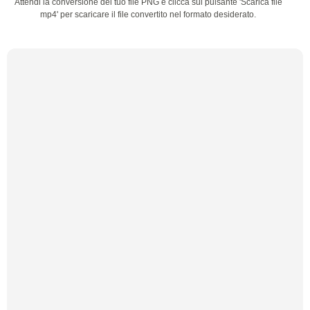
Attendi la conversione del tuo file PNG e clicca sul pulsante 'Scarica file
mp4' per scaricare il file convertito nel formato desiderato.