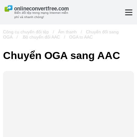
Biến đổi tệp trong mạng Internet miễn
phí và nhanh chóng!
Công cụ chuyển đổi tệp
/
Âm thanh
/
Chuyển đổi sang
OGA
/
.Bộ chuyển đổi AAC
/
OGA to AAC
Chuyển OGA sang AAC