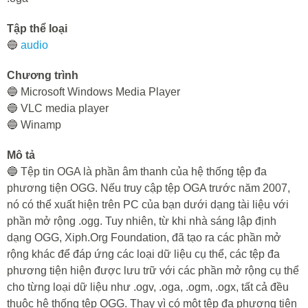
Tập thể loại
🔵
audio
Chương trình
🔵 Microsoft Windows Media Player
🔵 VLC media player
🔵 Winamp
Mô tả
🔵 Tệp tin OGA là phần âm thanh của hệ thống tệp đa
phương tiện OGG. Nếu truy cập tệp OGA trước năm 2007,
nó có thể xuất hiện trên PC của bạn dưới dạng tài liệu với
phần mở rộng .ogg. Tuy nhiên, từ khi nhà sáng lập định
dạng OGG, Xiph.Org Foundation, đã tạo ra các phần mở
rộng khác để đáp ứng các loại dữ liệu cụ thể, các tệp đa
phương tiện hiện được lưu trữ với các phần mở rộng cụ thể
cho từng loại dữ liệu như .ogv, .oga, .ogm, .ogx, tất cả đều
thuộc hệ thống tệp OGG. Thay vì có một tệp đa phương tiện