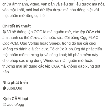
chứa âm thanh, video, văn bản và siêu dữ liệu được mã hóa
vào một khối, mỗi loại dữ liệu được mã hóa riêng biệt với
một phần mở rộng cụ thể.
Chi tiết kỹ thuật
🔵 Vì hệ thống tệp OGG là mã nguồn mở, các tệp OGA chỉ
âm thanh có thể được viết hoặc sửa đổi bằng Ogg FLAC,
OggPCM, Ogg Vorbis hoặc Speex, trong đó hai cái cuối
không có đánh giá tích cực. Tổ chức Xiph.Org đã phát triển
một phần mềm tương tự và công khai; bộ phần mềm này
cho phép các ứng dụng Windows mã nguồn mở hoặc
thương mại sử dụng các tệp OGA mà không gặp xung đột
nào.
Nhà phát triển
🔵 Xiph.Org
Kịch CÂM loại
🔵 audio/ogg