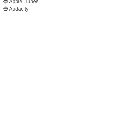
🔵 Apple iTunes
🔵 Audacity