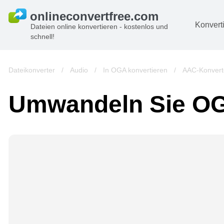
Konvert
Dateien online konvertieren - kostenlos und
schnell!
D
Bi
Dateikonverter
/
Audio
/
In OGA konvertieren
/
AAC-Konvert
A
Umwandeln Sie OG
B
A
V