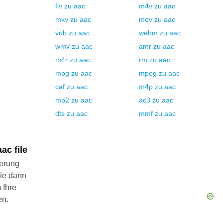
flv
zu
aac
m4v
zu
aac
mkv
zu
aac
mov
zu
aac
vob
zu
aac
webm
zu
aac
wmv
zu
aac
amr
zu
aac
m4r
zu
aac
rm
zu
aac
mpg
zu
aac
mpeg
zu
aac
caf
zu
aac
m4p
zu
aac
mp2
zu
aac
ac3
zu
aac
dts
zu
aac
mmf
zu
aac
ac file
ierung
Sie dann
 Ihre
en.