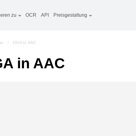
ieren zu
OCR
API
Preisgestaltung
Tarif planen
okumentenkonverter
OCR-Paket
lderkonverter
er
/
OGA to AAC
udiokonverter
A in AAC
ücherkonverter
rchivkonverter
ideokonverter