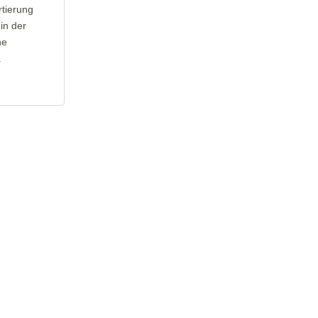
rtierung
in der
ne
.