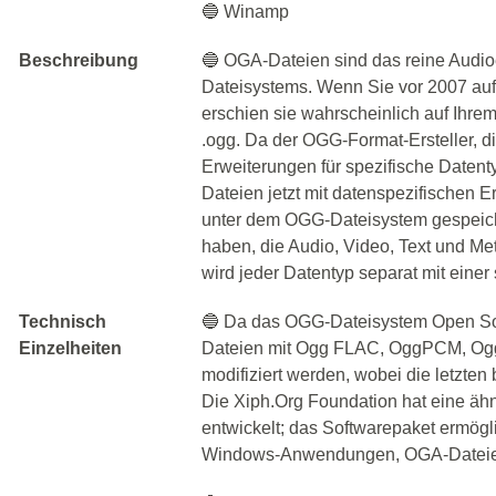
🔵 Winamp
Beschreibung
🔵 OGA-Dateien sind das reine Audi
Dateisystems. Wenn Sie vor 2007 auf
erschien sie wahrscheinlich auf Ihre
.ogg. Da der OGG-Format-Ersteller, d
Erweiterungen für spezifische Datenty
Dateien jetzt mit datenspezifischen E
unter dem OGG-Dateisystem gespeiche
haben, die Audio, Video, Text und Met
wird jeder Datentyp separat mit einer
Technisch
🔵 Da das OGG-Dateisystem Open Sou
Einzelheiten
Dateien mit Ogg FLAC, OggPCM, Ogg
modifiziert werden, wobei die letzte
Die Xiph.Org Foundation hat eine ähnl
entwickelt; das Softwarepaket ermög
Windows-Anwendungen, OGA-Dateien 