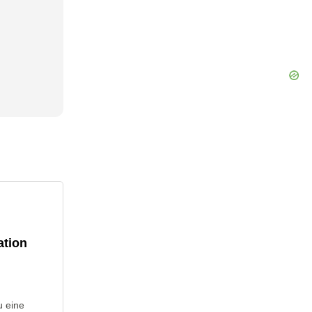
ation
u eine