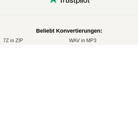
Beliebt Konvertierungen
:
7Z in ZIP
WAV in MP3
M4A in MP3
EPUB in PDF
×
EPUB in MOBI
WMA in MP3
Now Playing
RAR in ZIP
MP3 in OGG
Play Video
M4A in WAV
AIFF in MP3
×
🎧 MP4 Online in WAV Konvertieren – Kostenlos und Ohne App
MOBI in PDF
OGG in MP3
AZW3 in PDF
PNG in JPG
PNG in JPEG
XLS in CSV
Play