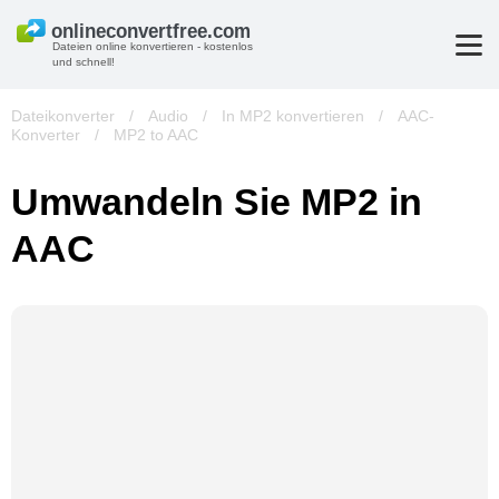
Dateien online konvertieren - kostenlos
und schnell!
Dateikonverter
/
Audio
/
In MP2 konvertieren
/
AAC-
Konverter
/
MP2 to AAC
Umwandeln Sie MP2 in
AAC