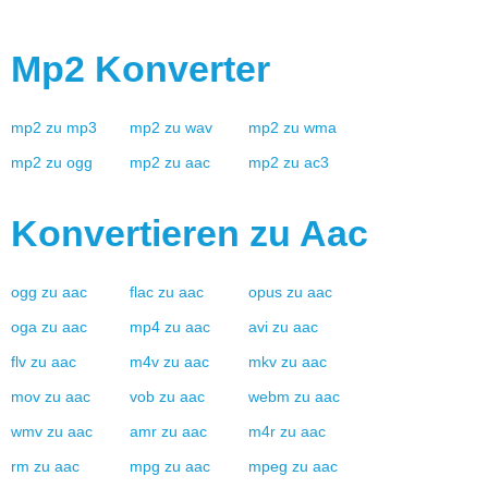
Mp2
Konverter
mp2
zu
mp3
mp2
zu
wav
mp2
zu
wma
mp2
zu
ogg
mp2
zu
aac
mp2
zu
ac3
Konvertieren zu
Aac
ogg
zu
aac
flac
zu
aac
opus
zu
aac
oga
zu
aac
mp4
zu
aac
avi
zu
aac
flv
zu
aac
m4v
zu
aac
mkv
zu
aac
mov
zu
aac
vob
zu
aac
webm
zu
aac
wmv
zu
aac
amr
zu
aac
m4r
zu
aac
rm
zu
aac
mpg
zu
aac
mpeg
zu
aac