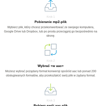
Krok 1
Pobieranie mp2-plik
Wybierz plik, który chcesz przekonwertować ze swojego komputera,
Google Drive lub Dropbox, lub po prostu przeciągnij go bezpośrednio na
stronę.
Krok 2
Wybrać «w aac»
Możesz wybrać pożądany format konwersji spośród aac lub ponad 200
obsługiwanych formatów, aby przekształcić swój plik w żądany format.
Krok 3
Pobierz swój aac plik