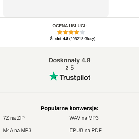
OCENA USŁUGI
:
Średni
:
4.8
(
205218
Głosy
)
Doskonały
4.8
z 5
Popularne konwersje
:
7Z na ZIP
WAV na MP3
M4A na MP3
EPUB na PDF