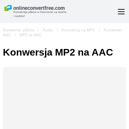
Konwersja plików w Internecie za darmo
i szybko!
Konwerter plików
/
Audio
/
Konwertuj na MP2
/
Konwerter
AAC
/
MP2 to AAC
Konwersja MP2 na AAC