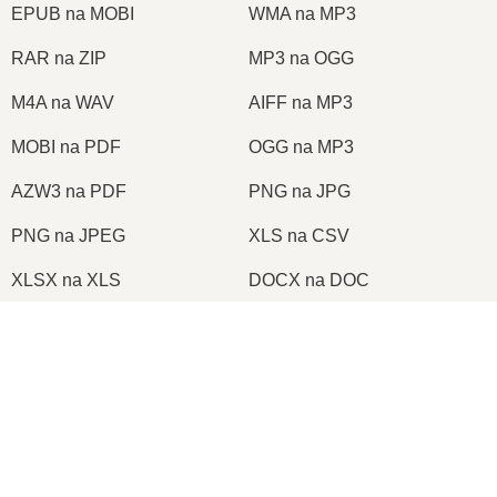
EPUB na MOBI
WMA na MP3
RAR na ZIP
MP3 na OGG
M4A na WAV
AIFF na MP3
MOBI na PDF
OGG na MP3
AZW3 na PDF
PNG na JPG
PNG na JPEG
XLS na CSV
XLSX na XLS
DOCX na DOC
DOC na PDF
DOCX na PDF
×
PDF na JPG
PDF na PNG
Now Playing
TIFF na PDF
PNG na ICO
Play Video
×