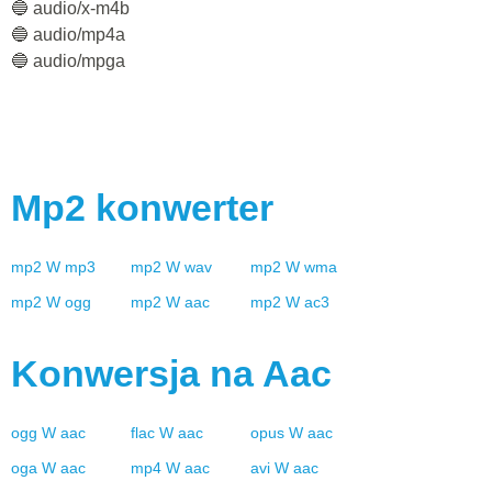
🔵 audio/x-m4b
🔵 audio/mp4a
🔵 audio/mpga
Mp2
konwerter
mp2
W
mp3
mp2
W
wav
mp2
W
wma
mp2
W
ogg
mp2
W
aac
mp2
W
ac3
Konwersja na
Aac
ogg
W
aac
flac
W
aac
opus
W
aac
oga
W
aac
mp4
W
aac
avi
W
aac