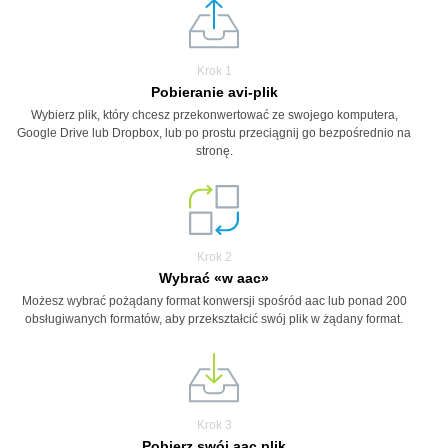
Krok 1
Pobieranie avi-plik
Wybierz plik, który chcesz przekonwertować ze swojego komputera,
Google Drive lub Dropbox, lub po prostu przeciągnij go bezpośrednio na
stronę.
Krok 2
Wybrać «w aac»
Możesz wybrać pożądany format konwersji spośród aac lub ponad 200
obsługiwanych formatów, aby przekształcić swój plik w żądany format.
Krok 3
Pobierz swój aac plik