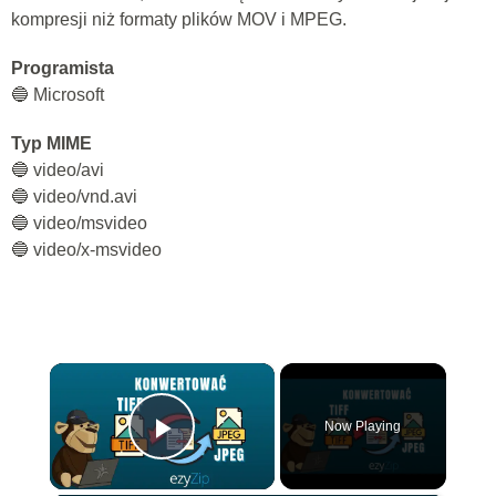
kompresji niż formaty plików MOV i MPEG.
Programista
🔵 Microsoft
Typ MIME
🔵 video/avi
🔵 video/vnd.avi
🔵 video/msvideo
🔵 video/x-msvideo
×
Now Playing
Play Video