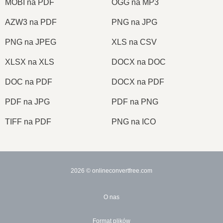
MOBI na PDF
OGG na MP3
AZW3 na PDF
PNG na JPG
PNG na JPEG
XLS na CSV
XLSX na XLS
DOCX na DOC
DOC na PDF
DOCX na PDF
PDF na JPG
PDF na PNG
TIFF na PDF
PNG na ICO
2026
© onlineconvertfree.com
O nas
Format plików