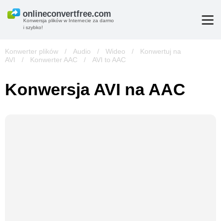
Konwersja plików w Internecie za darmo
i szybko!
Konwerter plików
/
Audio
/
Wideo
/
Konwertuj na
AVI
/
Konwerter AAC
/
AVI to AAC
Konwersja AVI na AAC