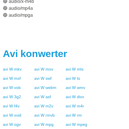
🔵 audio/x-m4b
🔵 audio/mp4a
🔵 audio/mpga
Avi
konwerter
avi
W
mkv
avi
W
mov
avi
W
mts
avi
W
mxf
avi
W
swf
avi
W
ts
avi
W
vob
avi
W
webm
avi
W
wmv
avi
W
3g2
avi
W
asf
avi
W
divx
avi
W
f4v
avi
W
m2v
avi
W
m4r
avi
W
xvid
avi
W
rmvb
avi
W
rm
avi
W
ogv
avi
W
mpg
avi
W
mpeg