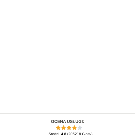
OCENA USŁUGI
:
Średni
:
4.8
(
205218
Głosy
)