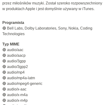
przez miłośników muzyki. Został szeroko rozpowszechniony
w produktach Apple i jest domyślnie używany w iTunes.
Programista
🔵 Bell Labs, Dolby Laboratories, Sony, Nokia, Coding
Technologies
Typ MIME
🔵 audio/aac
🔵 audio/aacp
🔵 audio/3gpp
🔵 audio/3gpp2
🔵 audio/mp4
🔵 audio/mp4a-latm
🔵 audio/mpeg4-generic
🔵 audio/x-aac
🔵 audio/x-m4a
🔵 audio/x-m4p