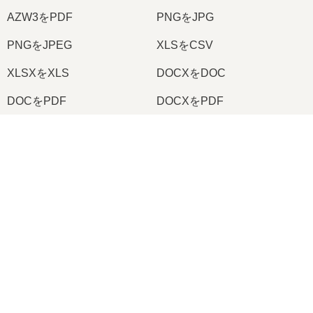
AZW3をPDF
PNGをJPG
PNGをJPEG
XLSをCSV
XLSXをXLS
DOCXをDOC
DOCをPDF
DOCXをPDF
PDFをJPG
PDFをPNG
×
TIFFをPDF
PNGをICO
Now Playing
Play Video
2026
© onlineconvertfree.com
×
オンラインで RAR を MP4 に変換する方法 (簡単なガイド)
会社概要
ファイルフォーマット