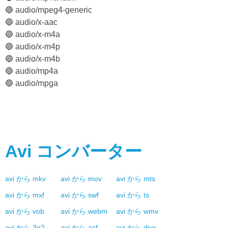
🔵 audio/mpeg4-generic
🔵 audio/x-aac
🔵 audio/x-m4a
🔵 audio/x-m4p
🔵 audio/x-m4b
🔵 audio/mp4a
🔵 audio/mpga
Avi
コンバーター
avi
から
mkv
avi
から
mov
avi
から
mts
avi
から
mxf
avi
から
swf
avi
から
ts
avi
から
vob
avi
から
webm
avi
から
wmv
avi
から
3g2
avi
から
asf
avi
から
divx