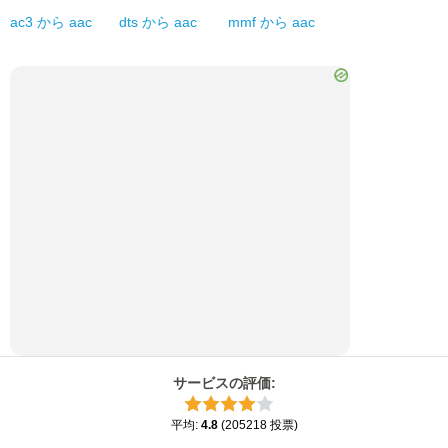
ac3
から
aac
dts
から
aac
mmf
から
aac
サービスの評価
:
平均
:
4.8
(
205218
投票
)