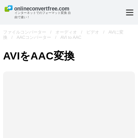
インターネットでのフォーマット変換 自
由で速い！
ファイルコンバーター
/
オーディオ
/
ビデオ
/
AVIに変
換
/
AACコンバーター
/
AVI to AAC
AVIをAAC変換