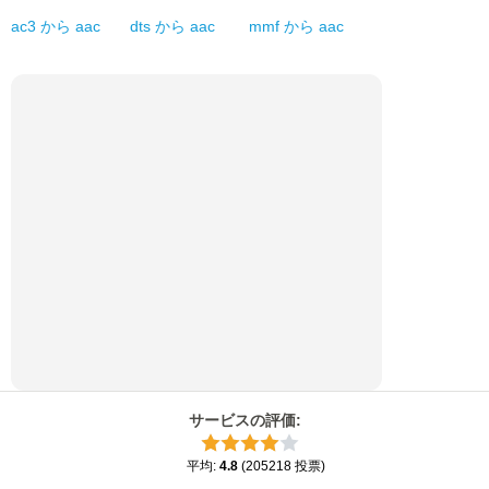
ac3
から
aac
dts
から
aac
mmf
から
aac
サービスの評価
:
平均
:
4.8
(
205218
投票
)