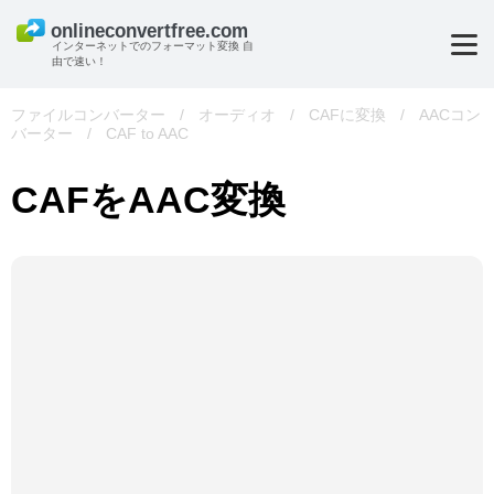
インターネットでのフォーマット変換 自
由で速い！
ファイルコンバーター
/
オーディオ
/
CAFに変換
/
AACコン
バーター
/
CAF to AAC
CAFをAAC変換