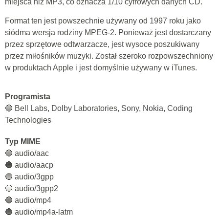
miejsca niż MP3, co oznacza 1/10 cyfrowych danych CD.
Format ten jest powszechnie używany od 1997 roku jako
siódma wersja rodziny MPEG-2. Ponieważ jest dostarczany
przez sprzętowe odtwarzacze, jest wysoce poszukiwany
przez miłośników muzyki. Został szeroko rozpowszechniony
w produktach Apple i jest domyślnie używany w iTunes.
Programista
🔵 Bell Labs, Dolby Laboratories, Sony, Nokia, Coding
Technologies
Typ MIME
🔵 audio/aac
🔵 audio/aacp
🔵 audio/3gpp
🔵 audio/3gpp2
🔵 audio/mp4
🔵 audio/mp4a-latm