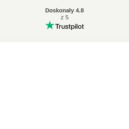
Doskonały
4.8
z 5
Popularne konwersje
:
×
7Z na ZIP
WAV na MP3
Now Playing
M4A na MP3
EPUB na PDF
Play Video
EPUB na MOBI
WMA na MP3
×
🖼️ Jak Przekonwertować TIFF na JPEG Online za Darmo | Bez Instalacji Oprogramowania
RAR na ZIP
MP3 na OGG
M4A na WAV
AIFF na MP3
MOBI na PDF
OGG na MP3
Play