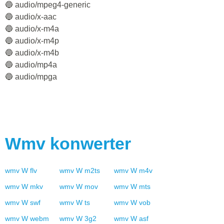
🔵 audio/mpeg4-generic
🔵 audio/x-aac
🔵 audio/x-m4a
🔵 audio/x-m4p
🔵 audio/x-m4b
🔵 audio/mp4a
🔵 audio/mpga
Wmv
konwerter
wmv
W
flv
wmv
W
m2ts
wmv
W
m4v
wmv
W
mkv
wmv
W
mov
wmv
W
mts
wmv
W
swf
wmv
W
ts
wmv
W
vob
wmv
W
webm
wmv
W
3g2
wmv
W
asf