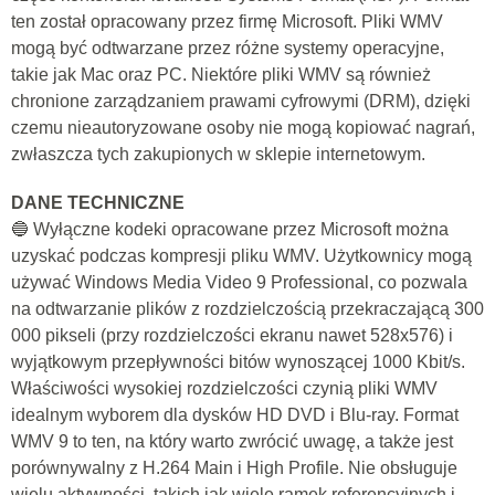
ten został opracowany przez firmę Microsoft. Pliki WMV
mogą być odtwarzane przez różne systemy operacyjne,
takie jak Mac oraz PC. Niektóre pliki WMV są również
chronione zarządzaniem prawami cyfrowymi (DRM), dzięki
czemu nieautoryzowane osoby nie mogą kopiować nagrań,
zwłaszcza tych zakupionych w sklepie internetowym.
DANE TECHNICZNE
🔵 Wyłączne kodeki opracowane przez Microsoft można
uzyskać podczas kompresji pliku WMV. Użytkownicy mogą
używać Windows Media Video 9 Professional, co pozwala
na odtwarzanie plików z rozdzielczością przekraczającą 300
000 pikseli (przy rozdzielczości ekranu nawet 528x576) i
wyjątkowym przepływności bitów wynoszącej 1000 Kbit/s.
Właściwości wysokiej rozdzielczości czynią pliki WMV
idealnym wyborem dla dysków HD DVD i Blu-ray. Format
WMV 9 to ten, na który warto zwrócić uwagę, a także jest
porównywalny z H.264 Main i High Profile. Nie obsługuje
wielu aktywności, takich jak wiele ramek referencyjnych i