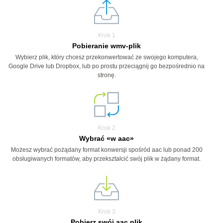
Krok 1
Pobieranie wmv-plik
Wybierz plik, który chcesz przekonwertować ze swojego komputera,
Google Drive lub Dropbox, lub po prostu przeciągnij go bezpośrednio na
stronę.
Krok 2
Wybrać «w aac»
Możesz wybrać pożądany format konwersji spośród aac lub ponad 200
obsługiwanych formatów, aby przekształcić swój plik w żądany format.
Krok 3
Pobierz swój aac plik