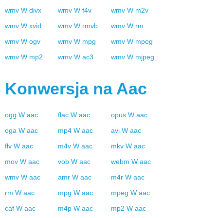
wmv
W
divx
wmv
W
f4v
wmv
W
m2v
wmv
W
xvid
wmv
W
rmvb
wmv
W
rm
wmv
W
ogv
wmv
W
mpg
wmv
W
mpeg
wmv
W
mp2
wmv
W
ac3
wmv
W
mjpeg
Konwersja na
Aac
ogg
W
aac
flac
W
aac
opus
W
aac
oga
W
aac
mp4
W
aac
avi
W
aac
flv
W
aac
m4v
W
aac
mkv
W
aac
mov
W
aac
vob
W
aac
webm
W
aac
wmv
W
aac
amr
W
aac
m4r
W
aac
rm
W
aac
mpg
W
aac
mpeg
W
aac
caf
W
aac
m4p
W
aac
mp2
W
aac