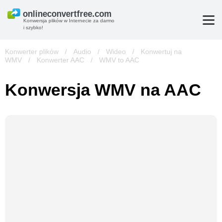
Konwersja plików w Internecie za darmo
i szybko!
Konwerter plików
/
Audio
/
Wideo
/
Konwertuj na
WMV
/
Konwerter AAC
/
WMV to AAC
Konwersja WMV na AAC