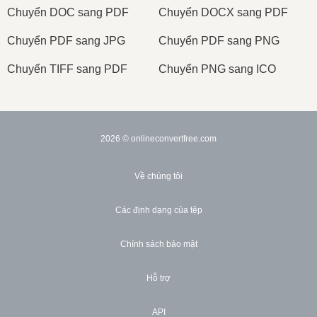
Сhuyển DOC sang PDF
Сhuyển DOCX sang PDF
Сhuyển PDF sang JPG
Сhuyển PDF sang PNG
Сhuyển TIFF sang PDF
Сhuyển PNG sang ICO
2026
© onlineconvertfree.com
Về chúng tôi
Các định dạng của tệp
Chính sách bảo mật
Hỗ trợ
API