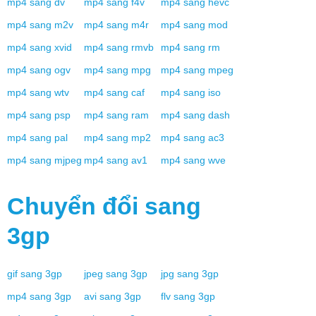
mp4
sang
dv
mp4
sang
f4v
mp4
sang
hevc
mp4
sang
m2v
mp4
sang
m4r
mp4
sang
mod
mp4
sang
xvid
mp4
sang
rmvb
mp4
sang
rm
mp4
sang
ogv
mp4
sang
mpg
mp4
sang
mpeg
mp4
sang
wtv
mp4
sang
caf
mp4
sang
iso
mp4
sang
psp
mp4
sang
ram
mp4
sang
dash
mp4
sang
pal
mp4
sang
mp2
mp4
sang
ac3
mp4
sang
mjpeg
mp4
sang
av1
mp4
sang
wve
Chuyển đổi sang
3gp
gif
sang
3gp
jpeg
sang
3gp
jpg
sang
3gp
mp4
sang
3gp
avi
sang
3gp
flv
sang
3gp