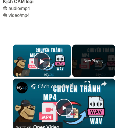
Kịch CÂM loại
🔵 audio/mp4
🔵 video/mp4
×
Now Playing
Play Video
×
🎧 Cách chuyển đổi MP4 sang WAV trực tuyến – Miễn phí & Không cần ứng dụng
Play
Watch on