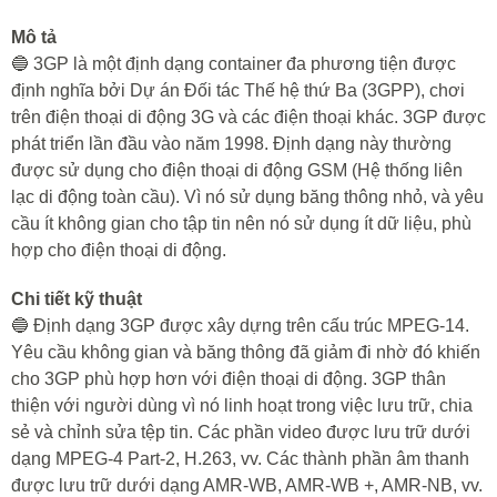
Mô tả
🔵 3GP là một định dạng container đa phương tiện được
định nghĩa bởi Dự án Đối tác Thế hệ thứ Ba (3GPP), chơi
trên điện thoại di động 3G và các điện thoại khác. 3GP được
phát triển lần đầu vào năm 1998. Định dạng này thường
được sử dụng cho điện thoại di động GSM (Hệ thống liên
lạc di động toàn cầu). Vì nó sử dụng băng thông nhỏ, và yêu
cầu ít không gian cho tập tin nên nó sử dụng ít dữ liệu, phù
hợp cho điện thoại di động.
Chi tiết kỹ thuật
🔵 Định dạng 3GP được xây dựng trên cấu trúc MPEG-14.
Yêu cầu không gian và băng thông đã giảm đi nhờ đó khiến
cho 3GP phù hợp hơn với điện thoại di động. 3GP thân
thiện với người dùng vì nó linh hoạt trong việc lưu trữ, chia
sẻ và chỉnh sửa tệp tin. Các phần video được lưu trữ dưới
dạng MPEG-4 Part-2, H.263, vv. Các thành phần âm thanh
được lưu trữ dưới dạng AMR-WB, AMR-WB +, AMR-NB, vv.