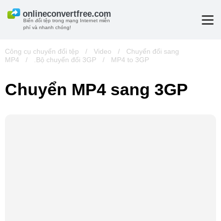
Biến đổi tệp trong mạng Internet miễn
phí và nhanh chóng!
Công cụ chuyển đổi tệp
/
Video
/
Chuyển đổi sang
MP4
/
.Bộ chuyển đổi 3GP
/
MP4 to 3GP
Chuyển MP4 sang 3GP