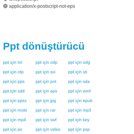
🔵 application/x-postscript-not-eps
Ppt
dönüştürücü
ppt
için
txt
ppt
için
odp
ppt
için
odg
ppt
için
otp
ppt
için
sxi
ppt
için
sti
ppt
için
pps
ppt
için
pot
ppt
için
sda
ppt
için
sdd
ppt
için
eps
ppt
için
wmf
ppt
için
ppsx
ppt
için
jpg
ppt
için
epub
ppt
için
mobi
ppt
için
rar
ppt
için
mp3
ppt
için
mp4
ppt
için
swf
ppt
için
key
ppt
için
ps
ppt
için
video
ppt
için
psp