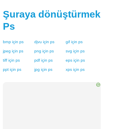
Şuraya dönüştürmek
Ps
bmp
için
ps
djvu
için
ps
gif
için
ps
jpeg
için
ps
png
için
ps
svg
için
ps
tiff
için
ps
pdf
için
ps
eps
için
ps
ppt
için
ps
jpg
için
ps
xps
için
ps