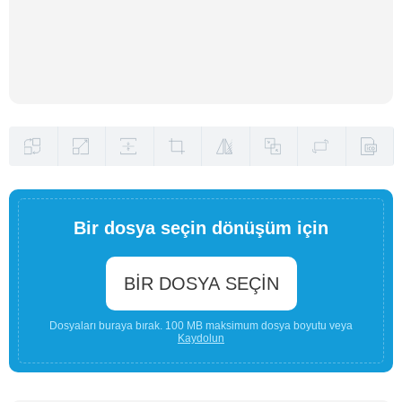
Bir dosya seçin dönüşüm için
BIR DOSYA SEÇIN
Dosyaları buraya bırak. 100 MB maksimum dosya boyutu veya
Kaydolun