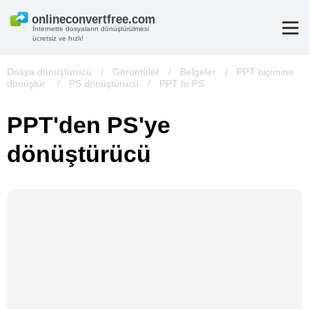
İnternette dosyaların dönüştürülmesi
ücretsiz ve hızlı!
Dosya dönüştürücü
/
Görüntüler
/
Belgeler
/
PPT biçimine
dönüştür
/
PS dönüştürücü
/
PPT to PS
PPT'den PS'ye
dönüştürücü