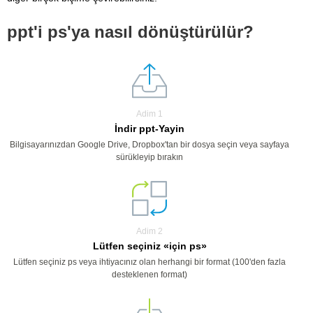
ppt'i ps'ya nasıl dönüştürülür?
Adim 1
İndir ppt-Yayin
Bilgisayarınızdan Google Drive, Dropbox'tan bir dosya seçin veya sayfaya
sürükleyip bırakın
Adim 2
Lütfen seçiniz «için ps»
Lütfen seçiniz ps veya ihtiyacınız olan herhangi bir format (100'den fazla
desteklenen format)