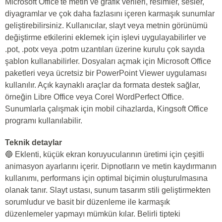
Microsoft Office'te metin ve grafik verileri, resimler, sesler,
diyagramlar ve çok daha fazlasını içeren karmaşık sunumlar
geliştirebilirsiniz. Kullanıcılar, slayt veya metnin görünümü
değiştirme etkilerini eklemek için işlevi uygulayabilirler ve
.pot, .potx veya .potm uzantıları üzerine kurulu çok sayıda
şablon kullanabilirler. Dosyaları açmak için Microsoft Office
paketleri veya ücretsiz bir PowerPoint Viewer uygulaması
kullanılır. Açık kaynaklı araçlar da formata destek sağlar,
örneğin Libre Office veya Corel WordPerfect Office.
Sunumlarla çalışmak için mobil cihazlarda, Kingsoft Office
programı kullanılabilir.
Teknik detaylar
🔵 Eklenti, küçük ekran koruyucularının üretimi için çeşitli
animasyon ayarlarını içerir. Dipnotların ve metin kaydırmanın
kullanımı, performans için optimal biçimin oluşturulmasına
olanak tanır. Slayt ustası, sunum tasarım stili geliştirmekten
sorumludur ve basit bir düzenleme ile karmaşık
düzenlemeler yapmayı mümkün kılar. Belirli tipteki