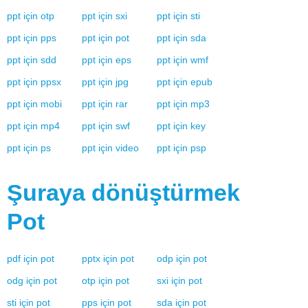
ppt
için
otp
ppt
için
sxi
ppt
için
sti
ppt
için
pps
ppt
için
pot
ppt
için
sda
ppt
için
sdd
ppt
için
eps
ppt
için
wmf
ppt
için
ppsx
ppt
için
jpg
ppt
için
epub
ppt
için
mobi
ppt
için
rar
ppt
için
mp3
ppt
için
mp4
ppt
için
swf
ppt
için
key
ppt
için
ps
ppt
için
video
ppt
için
psp
Şuraya dönüştürmek
Pot
pdf
için
pot
pptx
için
pot
odp
için
pot
odg
için
pot
otp
için
pot
sxi
için
pot
sti
için
pot
pps
için
pot
sda
için
pot