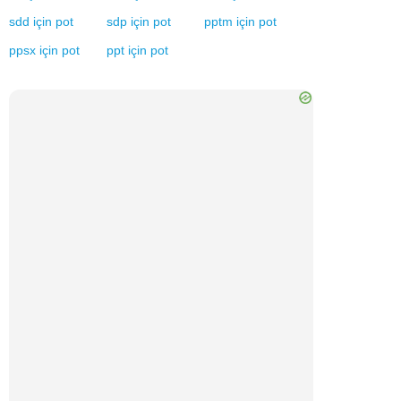
sdd
için
pot
sdp
için
pot
pptm
için
pot
ppsx
için
pot
ppt
için
pot