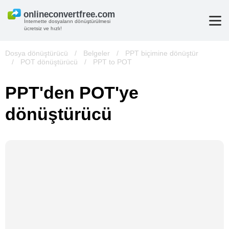
İnternette dosyaların dönüştürülmesi
ücretsiz ve hızlı!
Dosya dönüştürücü
/
Belgeler
/
PPT biçimine dönüştür
/
POT dönüştürücü
/
PPT to POT
PPT'den POT'ye
dönüştürücü